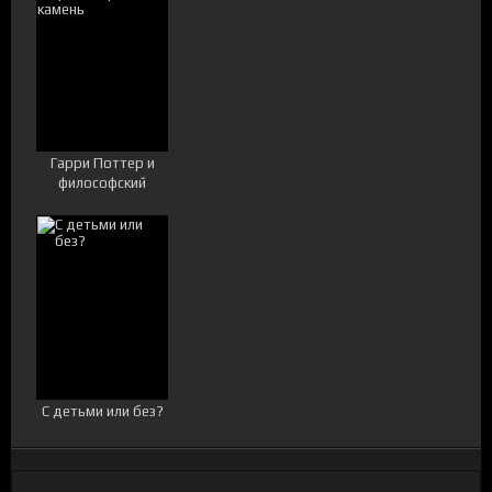
Гарри Поттер и
философский
камень
С детьми или без?