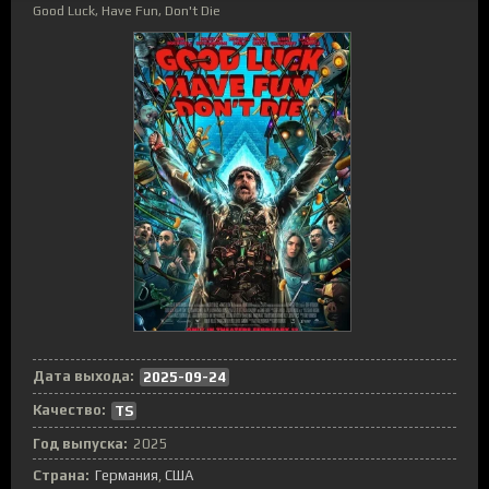
Good Luck, Have Fun, Don't Die
Дата выхода:
2025-09-24
Качество:
TS
Год выпуска:
2025
Страна:
Германия
,
США