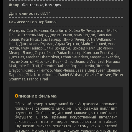
Жанр:
Фантастика
Комедия
Длительность:
02:14
Режиссер:
Гор Вербински
Актеры:
Сэм Рокуэлл, Зази Битц, Хейли Лу Ричардсон, Майкл
Пенья, Стевель Марк, Джуно Темпл, Азим Чодри, Таня ван
Граан, Кеси Иток, Том Тейлор, Дино Фечер, Artie Wilkinson-
Hunt, Джорджия Гудман, Адам Бертон, Майк Гассэвей, Анна
Эктон, Лулу Тейлор, Элли Кондрон, Конрад Кемп, Доминик
Мехер, Дэвид Стурзэйкер, Райан Крюгер, Крис ван Ренсбург,
Джо Ваз, Meghan Oberholzer, Ethan Saunders, Megan Alexander,
Тедди Холтон-Фрэнсис, Кевин Отто, Jeandré Wentzel, Наташа
Мэй, Imke Du Toit, Berenice Barbier, Лорен Штейн, Riccardo
Drayton, Кино Ли Гектор, Marc Pleass, Jessie Diepeveen, Дэниэл
Барнетт, Ghia Koch-Human, Daniel Wolson, Gisela Coetsee, Pieter
Stemmet, Francois Nel
Описание фильма
Обычный вечер в закусочной Лос-Анджелеса нарушает
появление странного мужчины. Его одежда выглядит
неуместно. Он без предисловий заявляет, что прибыл из
будущего. В том времени искусственный интеллект
захватывает мир и ведет человечество к гибели.
Слушатели сначала относятся к этому как к нелепой
истории. Но слова звучат слишком уверенно, чтобы их