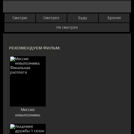
Смотрю
Смотрел
Буду
Бросил
Не смотрел
РЕКОМЕНДУЕМ ФИЛЬМ:
Миссия:
невыполнима.
Финальная
расплата