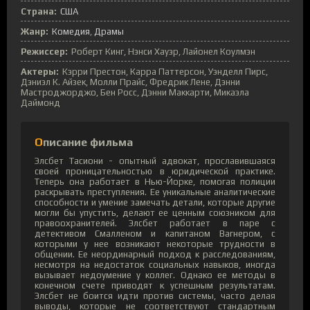
Страна:
США
Жанр:
Комедия
Драмы
Режиссер:
Роберт Кинг, Нэнси Хауэр, Лайонел Коулмэн
Актеры:
Кэрри Престон, Карра Паттерсон, Уэнделл Пирс,
Дэниэл К. Айзек, Молли Прайс, Фредрик Лене, Дэнни
Мастроджорджо, Бен Росс, Дэнни Маккарти, Микаэла
Даймонд
Описание фильма
Элсбет Тасиони - опытный адвокат, прославившаяся
своей проницательностью в юридической практике.
Теперь она работает в Нью-Йорке, помогая полиции
раскрывать преступления. Ее уникальные аналитические
способности и умение замечать детали, которые другие
могли бы упустить, делают ее ценным союзником для
правоохранителей. Элсбет работает в паре с
детективом Смалленом и капитаном Вагнером, с
которыми у нее возникают некоторые трудности в
общении. Ее неординарный подход к расследованиям,
несмотря на недостаток социальных навыков, иногда
вызывает недоумение у коллег. Однако ее методы в
конечном счете приводят к успешным результатам.
Элсбет не боится идти против системы, часто делая
выводы, которые не соответствуют стандартным