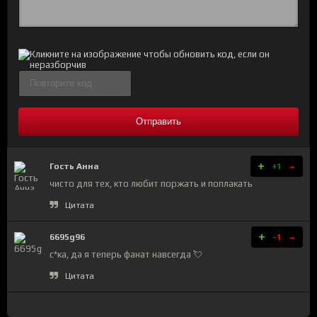
Отправить
+
-
Гость Анна
+1
чисто для тех, кто любит поржать и поплакать
Цитата
+
-
6695g96
-1
с*ка, да я теперь фанат навсегда 💘
Цитата