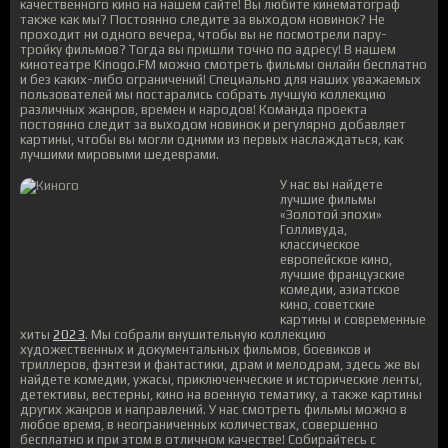
качественного кино на нашем сайте! Вы любите кинематограф
также как мы? Постоянно следите за выходом новинок? Не
проходит ни одного вечера, чтобы вы не посмотрели пару-
тройку фильмов? Тогда вы пришли точно по адресу! В нашем
кинотеатре Kinogo.FM можно смотреть фильмы онлайн бесплатно
и без каких-либо ограничений! Специально для наших уважаемых
пользователей мы постарались собрать лучшую коллекцию
различных жанров, времен и народов! Команда проекта
постоянно следит за выходом новинок и регулярно добавляет
картины, чтобы вы могли одними из первых наслаждаться, как
лучшими мировыми шедеврами.
У нас вы найдете
лучшие фильмы
«Золотой эпохи»
Голливуда,
классическое
европейское кино,
лучшие французские
комедии, азиатское
кино, советские
картины и современные
хиты
2023
. Мы собрали внушительную коллекцию
художественных и документальных фильмов, боевиков и
триллеров, фэнтези и фантастики, драм и мелодрам, здесь же вы
найдете комедии, ужасы, приключенческие и исторические ленты,
детективы, вестерны, кино на военную тематику, а также картины
других жанров и направлений. У нас смотреть фильмы можно в
любое время, в неограниченных количествах, совершенно
бесплатно и при этом в отличном качестве! Собирайтесь с