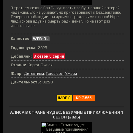
В третьем сезоне Сон Ги-хун платит за бунт полной потерей
надежды. Его не убивают, но приговаривают к бездействию.
Теперь он наблюдает за чужими страданиями в новой Игре.
Люди снова идут на смерть ради денег. Но на этот раз
испытания не...
Качество:
WEB-DL
Год выпуска:
2025
Добавлен:
3 сезон 6 серия
Страна:
Корея Южная
Жанр:
Детективы
,
Триллеры
,
Ужасы
Длительность:
00:50
IMDB 8
KP 7.665
АЛИСА В СТРАНЕ ЧУДЕС. БЕЗУМНЫЕ ПРИКЛЮЧЕНИЯ 1
СЕЗОН (2026)