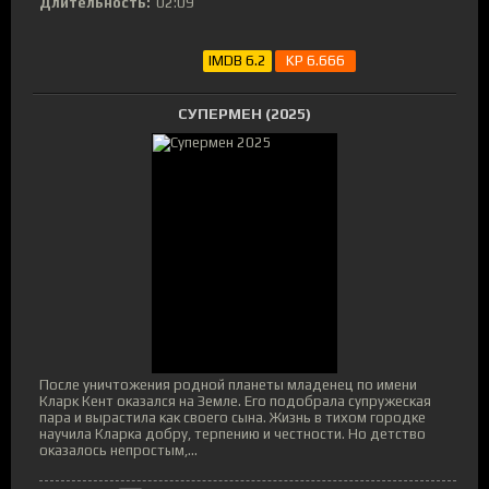
Длительность:
02:09
IMDB 6.2
KP 6.666
СУПЕРМЕН (2025)
После уничтожения родной планеты младенец по имени
Кларк Кент оказался на Земле. Его подобрала супружеская
пара и вырастила как своего сына. Жизнь в тихом городке
научила Кларка добру, терпению и честности. Но детство
оказалось непростым,...