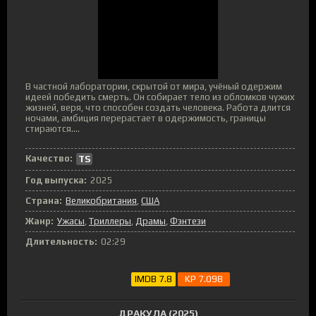
В частной лаборатории, скрытой от мира, учёный одержим
идеей победить смерть. Он собирает тело из обломков чужих
жизней, веря, что способен создать человека. Работа длится
ночами, амбиция перерастает в одержимость, границы
стираются....
Качество:
TS
Год выпуска:
2025
Страна:
Великобритания
,
США
Жанр:
Ужасы
,
Триллеры
,
Драмы
,
Фэнтези
Длительность:
02:29
IMDB 7.8
KP 7.098
ДРАКУЛА (2025)