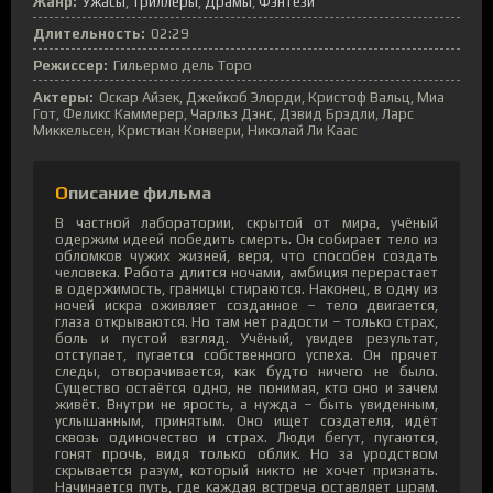
Жанр:
Ужасы
Триллеры
Драмы
Фэнтези
Длительность:
02:29
Режиссер:
Гильермо дель Торо
Актеры:
Оскар Айзек, Джейкоб Элорди, Кристоф Вальц, Миа
Гот, Феликс Каммерер, Чарльз Дэнс, Дэвид Брэдли, Ларс
Миккельсен, Кристиан Конвери, Николай Ли Каас
Описание фильма
В частной лаборатории, скрытой от мира, учёный
одержим идеей победить смерть. Он собирает тело из
обломков чужих жизней, веря, что способен создать
человека. Работа длится ночами, амбиция перерастает
в одержимость, границы стираются. Наконец, в одну из
ночей искра оживляет созданное – тело двигается,
глаза открываются. Но там нет радости – только страх,
боль и пустой взгляд. Учёный, увидев результат,
отступает, пугается собственного успеха. Он прячет
следы, отворачивается, как будто ничего не было.
Существо остаётся одно, не понимая, кто оно и зачем
живёт. Внутри не ярость, а нужда – быть увиденным,
услышанным, принятым. Оно ищет создателя, идёт
сквозь одиночество и страх. Люди бегут, пугаются,
гонят прочь, видя только облик. Но за уродством
скрывается разум, который никто не хочет признать.
Начинается путь, где каждая встреча оставляет шрам.