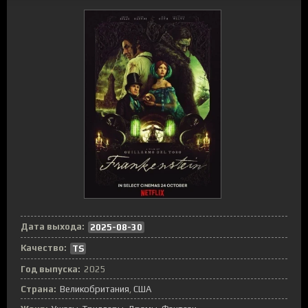
Дата выхода:
2025-08-30
Качество:
TS
Год выпуска:
2025
Страна:
Великобритания
,
США