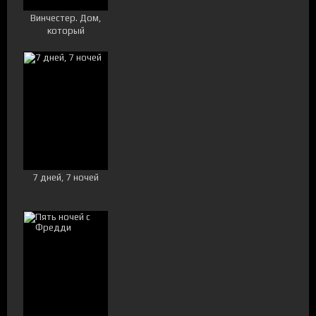
Винчестер. Дом,
который
построили
призраки
7 дней, 7 ночей