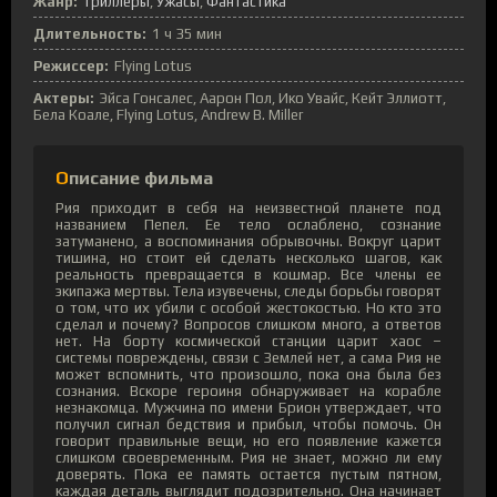
Жанр:
Триллеры
Ужасы
Фантастика
Длительность:
1 ч 35 мин
Режиссер:
Flying Lotus
Актеры:
Эйса Гонсалес, Аарон Пол, Ико Увайс, Кейт Эллиотт,
Бела Коале, Flying Lotus, Andrew B. Miller
Описание фильма
Рия приходит в себя на неизвестной планете под
названием Пепел. Ее тело ослаблено, сознание
затуманено, а воспоминания обрывочны. Вокруг царит
тишина, но стоит ей сделать несколько шагов, как
реальность превращается в кошмар. Все члены ее
экипажа мертвы. Тела изувечены, следы борьбы говорят
о том, что их убили с особой жестокостью. Но кто это
сделал и почему? Вопросов слишком много, а ответов
нет. На борту космической станции царит хаос –
системы повреждены, связи с Землей нет, а сама Рия не
может вспомнить, что произошло, пока она была без
сознания. Вскоре героиня обнаруживает на корабле
незнакомца. Мужчина по имени Брион утверждает, что
получил сигнал бедствия и прибыл, чтобы помочь. Он
говорит правильные вещи, но его появление кажется
слишком своевременным. Рия не знает, можно ли ему
доверять. Пока ее память остается пустым пятном,
каждая деталь выглядит подозрительно. Она начинает