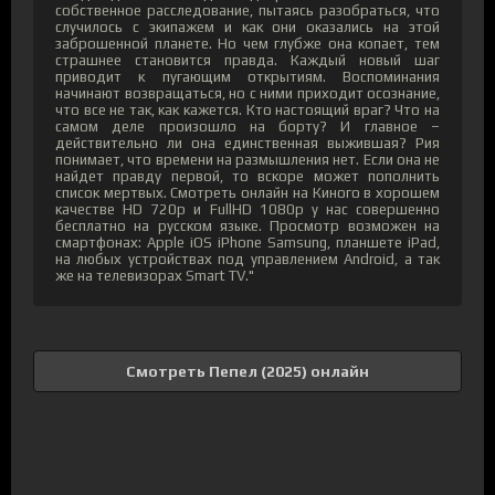
собственное расследование, пытаясь разобраться, что
случилось с экипажем и как они оказались на этой
заброшенной планете. Но чем глубже она копает, тем
страшнее становится правда. Каждый новый шаг
приводит к пугающим открытиям. Воспоминания
начинают возвращаться, но с ними приходит осознание,
что все не так, как кажется. Кто настоящий враг? Что на
самом деле произошло на борту? И главное –
действительно ли она единственная выжившая? Рия
понимает, что времени на размышления нет. Если она не
найдет правду первой, то вскоре может пополнить
список мертвых. Смотреть онлайн на Киного в хорошем
качестве HD 720p и FullHD 1080p у нас совершенно
бесплатно на русском языке. Просмотр возможен на
смартфонах: Apple iOS iPhone Samsung, планшете iPad,
на любых устройствах под управлением Android, а так
же на телевизорах Smart TV."
Смотреть Пепел (2025) онлайн