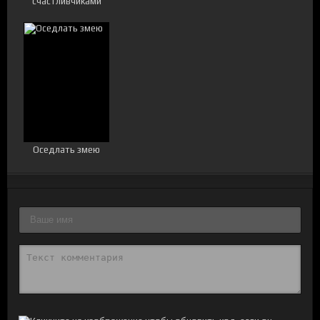
счастливчиками
Оседлать змею