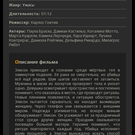
Жанр:
Ужасы
Длительность:
01:12
Режиссер:
Карлос Гоития
Актеры:
Паула Браска, Дамиан Кастильо, Каталина Мотто,
Марта Куарели, Камила Лерчунди, Лара Идиарт, Лучана
Контрерас, Даниэла Ройтман, Дельфина Рикардо, Милагрос
Рибет
Описание фильма
Элисон приходит в сознание среди мёртвых тел в
замкнутом подвале. Её рана не смертельна, но убийца
всё ещё рядом. Шум шагов заставляет её затаиться.
Мужчина в маске из лоскутов проверяет тела и уносит
одно. Девушка осматривает пространство и постепенно
понимает, что оказалась в месте, где проводят ритуалы.
Новые пленники появляются, и ситуация обостряется.
Элисон пытается скрываться, но находит выжившую
женщину. Через телефон они связываются с внешним
миром. Надежда усиливается, но вскоре маньяк
обнаруживает Элисон. Он усаживает её за праздничный
стол среди других женщин. Праздник оказывается
посвящён больной матери. Героиня понимает, что
ритуал повторяется каждый год. Убийца исполняет
волю прошлого, а Элисон вынуждена искать способ