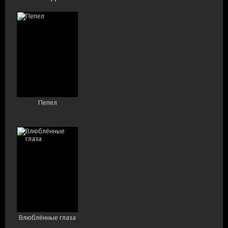
Пепел
Влюблённые глаза