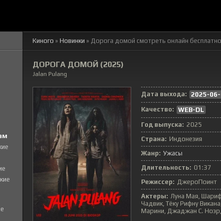
Киного
»
Новинки
» Дорога домой смотреть онлайн бесплатн
ДОРОГА ДОМОЙ (2025)
Jalan Pulang
Дата выхода:
2025-06-
Качество:
WEB-DL
Год выпуска:
2025
ам
Страна:
Индонезия
кие
Жанр:
Ужасы
Длительность:
01:37
ие
кие
Режиссер:
ДжероПоинт
Актеры:
Луна Мая, Шариф
Чадвик, Тёку Рифну Викан
е
Марини, Джаджан С. Ноэр