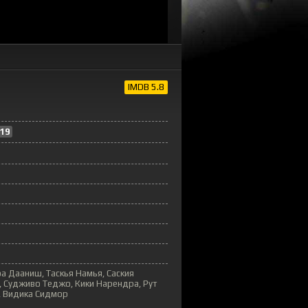
о
IMDB 5.8
19
а Дааниш, Таскья Намья, Саския
а, Судживо Теджо, Кики Нарендра, Рут
, Видика Сидмор