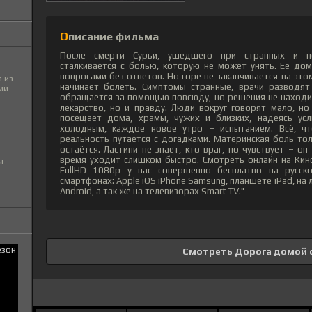
Описание фильма
После смерти Сурьи, ушедшего при странных и не
сталкивается с болью, которую не может унять. Её до
вопросами без ответов. Но горе не заканчивается на это
 из
начинает болеть. Симптомы странные, врачи разводят 
ии
обращается за помощью повсюду, но решения не находит
лекарство, но и правду. Люди вокруг говорят мало, но 
посещает дома, храмы, чужих и близких, надеясь ус
холодным, каждое новое утро – испытанием. Всё, ч
реальность путается с догадками. Материнская боль тол
остаётся. Ластини не знает, кто враг, но чувствует – о
время уходит слишком быстро. Смотреть онлайн на Кин
ы
FullHD 1080p у нас совершенно бесплатно на русск
смартфонах: Apple iOS iPhone Samsung, планшете iPad, н
Android, а так же на телевизорах Smart TV."
Смотреть Дорога домой 