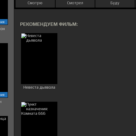
Смотрю
Смотрел
Буду
рия
РЕКОМЕНДУЕМ ФИЛЬМ:
зон
Невеста дьявола
рия
н