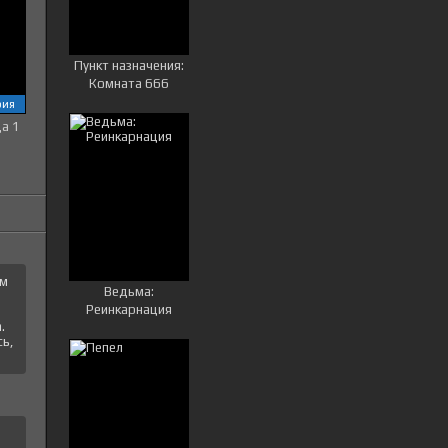
Пункт назначения:
Комната 666
рия
ца 1
ем
Ведьма:
Реинкарнация
.
ь,