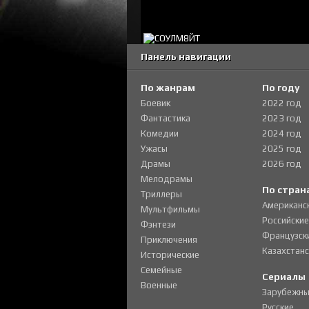
Панель навигации
По жанрам
По году
Боевик
2022 год
Фантастика
2023 год
Комедии
2024 год
Ужасы
2025 год
Драмы
2026 год
Мелодрамы
По стран
Триллеры
Американс
Мультфильмы
Российские
Фэнтези
Французск
Приключения
Казахстанс
Исторические
Семейные
Сериалы
Военные
Зарубежны
Русские