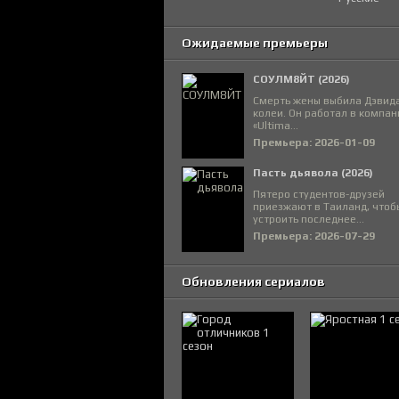
Ожидаемые премьеры
СОУЛМ8ЙТ (2026)
Смерть жены выбила Дэвида
колеи. Он работал в компан
«Ultima...
Премьера: 2026-01-09
Пасть дьявола (2026)
Пятеро студентов-друзей
приезжают в Таиланд, чтоб
устроить последнее...
Премьера: 2026-07-29
Обновления сериалов