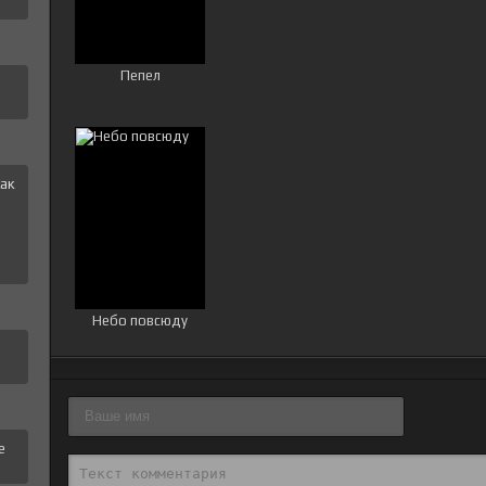
Пепел
ак
и
Небо повсюду
е