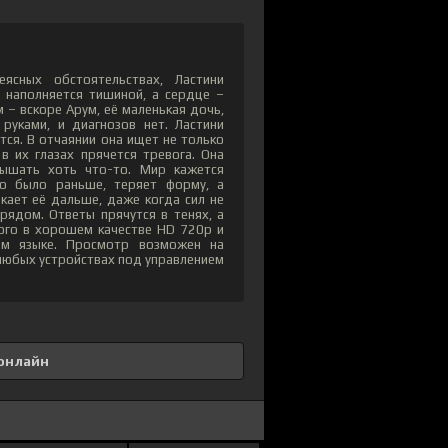
ясных обстоятельствах, Ластини
м наполняется тишиной, а сердце –
м – вскоре Арум, её маленькая дочь,
руками, и диагнозов нет. Ластини
ся. В отчаянии она ищет не только
в их глазах прячется тревога. Она
лышать хоть что-то. Мир кажется
то было раньше, теряет форму, а
кает её дальше, даже когда сил не
н рядом. Ответы прячутся в тенях, а
ого в хорошем качестве HD 720p и
ом языке. Просмотр возможен на
а любых устройствах под управлением
онлайн