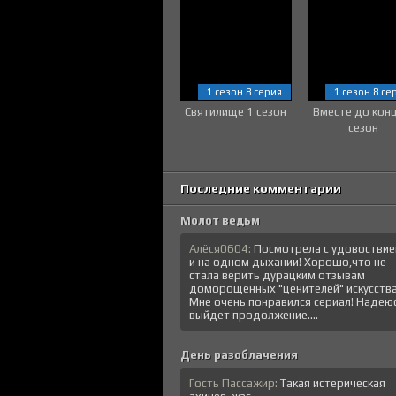
1 сезон 8 серия
1 сезон 8 се
Святилище 1 сезон
Вместе до кон
сезон
Последние комментарии
Молот ведьм
Алёся0604:
Посмотрела с удовостви
и на одном дыхании! Хорошо,что не
стала верить дурацким отзывам
доморощенных "ценителей" искусства
Мне очень понравился сериал! Надеюс
выйдет продолжение....
День разоблачения
Гость Пассажир:
Такая истерическая