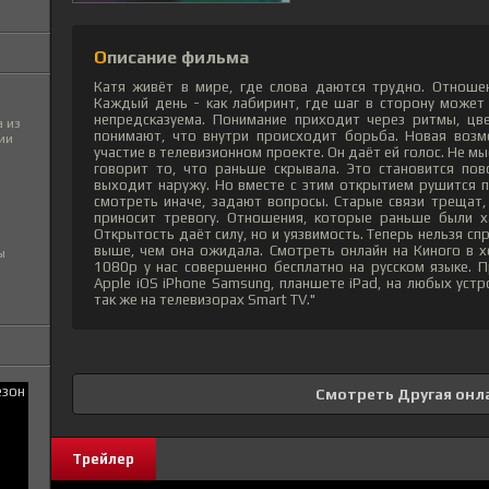
Описание фильма
Катя живёт в мире, где слова даются трудно. Отношен
Каждый день - как лабиринт, где шаг в сторону может
непредсказуема. Понимание приходит через ритмы, цв
 из
понимают, что внутри происходит борьба. Новая возм
ии
участие в телевизионном проекте. Он даёт ей голос. Не мы
говорит то, что раньше скрывала. Это становится пов
выходит наружу. Но вместе с этим открытием рушится 
смотреть иначе, задают вопросы. Старые связи трещат
приносит тревогу. Отношения, которые раньше были х
Открытость даёт силу, но и уязвимость. Теперь нельзя сп
выше, чем она ожидала. Смотреть онлайн на Киного в 
ы
1080p у нас совершенно бесплатно на русском языке. 
Apple iOS iPhone Samsung, планшете iPad, на любых устр
так же на телевизорах Smart TV."
Смотреть Другая онл
Трейлер