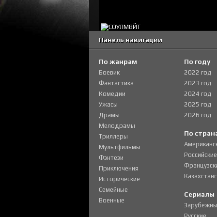
Панель навигации
По жанрам
По году
Боевик
2022 год
Фантастика
2023 год
Комедии
2024 год
Ужасы
2025 год
Драмы
2026 год
Мелодрамы
По стран
Триллеры
Американс
Мультфильмы
Российские
Фэнтези
Французск
Приключения
Казахстанс
Исторические
Семейные
Сериалы
Военные
Зарубежны
Русские