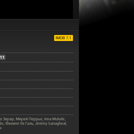
IMDB 7.1
11
 Эврар, Мирей Перрье, Irina Muluile,
lis, Филипп Ле Галь, Jérémy Sanagheal,
и