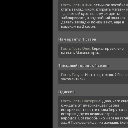
Гость Гость Юлия:
отличное пособие к
стать закладчиком, открыть магазин 
тд. полный курс. почему сигареты
заблюривают, а подробный план как
делать закладки показывают, еще и
намеком на 2 сезон...
Нам кранты 1 сезон
Гость Гость Олег:
Сериал правильно
назвать Махинаторы....
Звёздный городок 1 сезон
Гость Типуля:
И что вы, головы? Еще н
закоментили?...
Одиссея
Гость Гость Екатерина:
Дааа, чего ещ
ожидать от американцев? Своей
истории почти нет, и снова берутся за
историю других великих стран и
народов. Все как обычно и всё на свой
лад)) Прекраснейшая из женщин, Елена