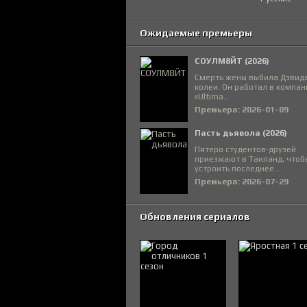
Ожидаемые премьеры
СОУЛМ8ЙТ (2026)
Смерть жены выбила Дэвида
колеи. Он работал в компан
«Ultima...
Премьера: 2026-01-09
Пасть дьявола (2026)
Пятеро студентов-друзей
приезжают в Таиланд, чтоб
устроить последнее...
Премьера: 2026-07-29
Обновления сериалов