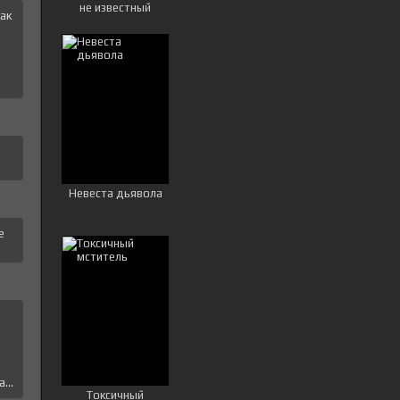
не известный
ак
и
Невеста дьявола
е
е
...
Токсичный