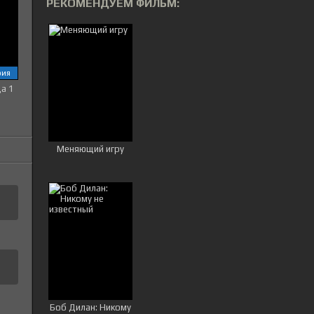
РЕКОМЕНДУЕМ ФИЛЬМ:
рия
ца 1
Меняющий игру
Боб Дилан: Никому