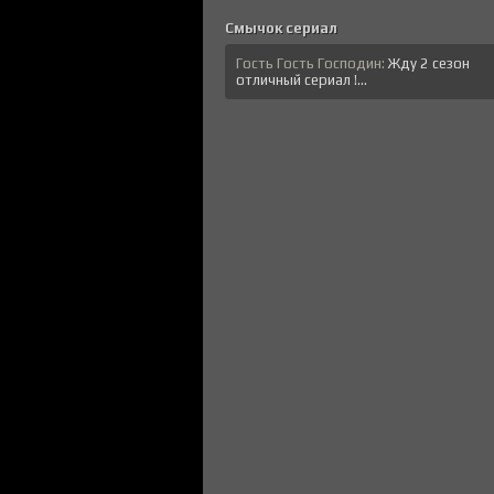
Смычок сериал
Гость Гость Господин:
Жду 2 сезон
отличный сериал !...