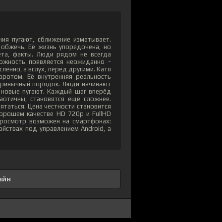
ия пугают, сближение изматывает.
 обжечь. Её жизнь упорядочена, но
ета, факты. Люди рядом не всегда
ожность появляется неожиданно -
сленно, а вслух, перед другими. Катя
оротом. Её внутренняя реальность
привычный порядок. Люди начинают
, новые пугают. Каждый шаг вперёд
аотичны, становятся ещё сложнее.
рятаться. Цена честности становится
хорошем качестве HD 720p и FullHD
Просмотр возможен на смартфонах:
ойствах под управлением Android, а
айн