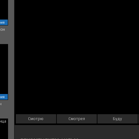
рия
зон
рия
н
Смотрю
Смотрел
Буду