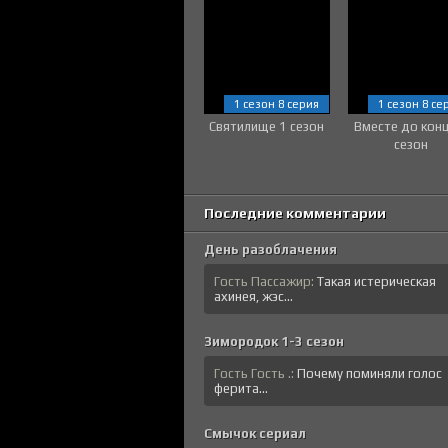
1 сезон 8 серия
1 сезон 8 се
Святилище 1 сезон
Вместе до кон
сезон
Последние комментарии
День разоблачения
Гость Пассажир:
Такая истерическая
ахинея, жэс...
Зимородок 1-3 сезон
Гость Гость .:
Почему поминяли голос
ферита...
Смычок сериал