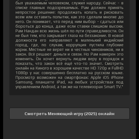
был уважаемым человеком, служил народу. Сейчас - в
списке главных подозреваемых. Рам должен принять
непростое решение: продолжать копать и рисковать
всем или оставить попытки, как это сделали многие до
него. Он понимает, что перед ним выбор - сдаться или
бороться до конца, даже если ставки слишком высоки.
Рам Нандан всю жизнь шёл по пути справедливости. Он
не был тем, кто закрывает глаза на беззаконие. В новой
должности его направляют в маленький индийский
город, где, по слухам, коррупция пустила глубокие
корни. Местные не верят ни в честных чиновников, ни в
закон. Всё решают деньги и связи. Но Рам намерен это
изменить. Он хочет вернуть людям веру в порядок и
показать, что закон всё ещё что-то значит. Смотреть
онлайн на Киного в хорошем качестве HD 720p и FullHD
1080p у нас совершенно бесплатно на русском языке.
Просмотр возможен на смартфонах: Apple iOS iPhone
Samsung, планшете iPad, на любых устройствах под
управлением Android, а так же на телевизорах Smart TV."
Смотреть Меняющий игру (2025) онлайн