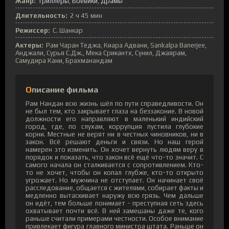
Жанр:
Триллеры
Боевики
Драмы
Длительность:
2 ч 45 мин
Режиссер:
С. Шанкар
Актеры:
Рам Чаран Теджа, Киара Адвани, Sankalpa Banerjee,
Анджали, Сурья С.Дж., Мека Срикантх, Сунил, Джаярам,
Самудира Кани, Брахманандам
Описание фильма
Рам Нандан всю жизнь шёл по пути справедливости. Он
не был тем, кто закрывает глаза на беззаконие. В новой
должности его направляют в маленький индийский
город, где, по слухам, коррупция пустила глубокие
корни. Местные не верят ни в честных чиновников, ни в
закон. Всё решают деньги и связи. Но наш герой
намерен это изменить. Он хочет вернуть людям веру в
порядок и показать, что закон всё ещё что-то значит. С
самого начала он сталкивается с сопротивлением. Кто-
то не хочет, чтобы он копал глубже, кто-то открыто
угрожает. Но мужчина не отступает. Он начинает своё
расследование, общается с жителями, собирает факты и
медленно вытаскивает наружу всю грязь. Чем дальше
он идёт, тем больше понимает - преступная сеть здесь
охватывает почти всё. В ней замешаны даже те, кого
раньше считали примерами честности. Особое внимание
привлекает фигура главного министра штата. Раньше он