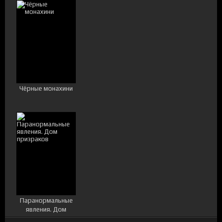
Чёрные монахини
Паранормальные
явления. Дом
призраков