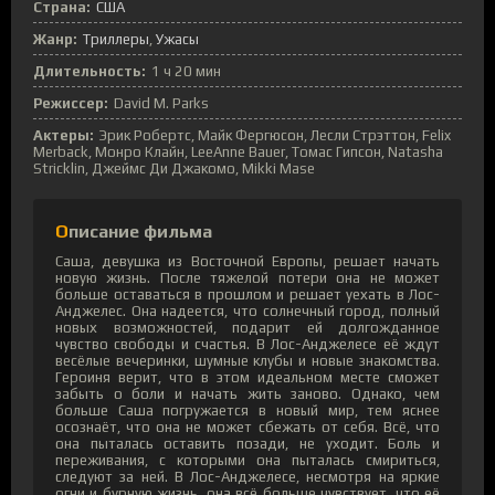
Страна:
США
Жанр:
Триллеры
Ужасы
Длительность:
1 ч 20 мин
Режиссер:
David M. Parks
Актеры:
Эрик Робертс, Майк Фергюсон, Лесли Стрэттон, Felix
Merback, Монро Клайн, LeeAnne Bauer, Томас Гипсон, Natasha
Stricklin, Джеймс Ди Джакомо, Mikki Mase
Описание фильма
Саша, девушка из Восточной Европы, решает начать
новую жизнь. После тяжелой потери она не может
больше оставаться в прошлом и решает уехать в Лос-
Анджелес. Она надеется, что солнечный город, полный
новых возможностей, подарит ей долгожданное
чувство свободы и счастья. В Лос-Анджелесе её ждут
весёлые вечеринки, шумные клубы и новые знакомства.
Героиня верит, что в этом идеальном месте сможет
забыть о боли и начать жить заново. Однако, чем
больше Саша погружается в новый мир, тем яснее
осознаёт, что она не может сбежать от себя. Всё, что
она пыталась оставить позади, не уходит. Боль и
переживания, с которыми она пыталась смириться,
следуют за ней. В Лос-Анджелесе, несмотря на яркие
огни и бурную жизнь, она всё больше чувствует, что её