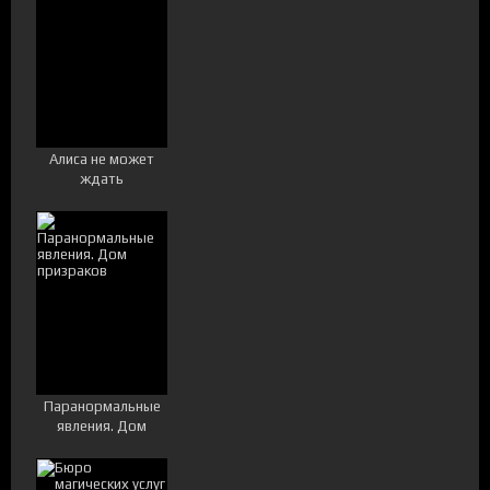
Алиса не может
ждать
Паранормальные
явления. Дом
призраков