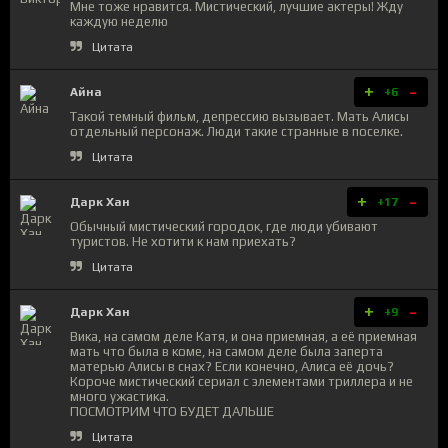
Мне тоже нравится. Мистический, лучшие актеры! Жду
каждую неделю
Цитата
+
-
Айна
+6
Такой темный фильм, депрессию вызывает. Мать Алисы
отдельный персонаж. Люди такие странные в поселке.
Цитата
+
-
Дарк Хан
+17
Обычный мистический городок, где люди убивают
туристов. Не хотити к нам приехать?
Цитата
+
-
Дарк Хан
+9
Вика, на самом деле Катя, и она приемная, а её приемная
мать что была в коме, на самом деле была заперта
матерью Алисы в снах? Если конечно, Алиса её дочь?
Короче мистический сериал с элементами триллера и не
много ужастика.
ПОСМОТРИМ ЧТО БУДЕТ ДАЛЬШЕ
Цитата