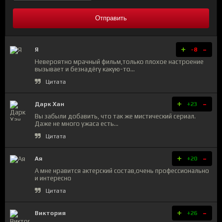
Отправить
+
-
Я
-8
Невероятно мрачный фильм,только плохое настроение
вызывает и безнадёгу какую-то...
Цитата
+
-
Дарк Хан
+23
Вы забыли добавить, что так же мистический сериал.
Даже не много ужаса есть...
Цитата
+
-
Ая
+20
А мне нравится актерский состав,очень профессионально
и интересно
Цитата
+
-
Виктория
+26