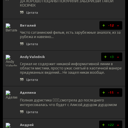
ДА ХОРОШО ПОЦАНЫ ПОКУРИЛИ! ЗАБОРИСЫЙ ТАКОЙ
КОСЯЧЕК
Цитата
+
-
Виталий
-12
Чисто сатанинский фильм, есть зарубежные аналоги, из за
рубежа и навеяно...
Цитата
+
-
Andy Valednik
+3
Сериал не содержит никакой информативной линии в
области мистики, просто ужас снятый в хаотичной манере
придуманных видений... Не защел никак вообще.
Цитата
+
-
Аделина
-11
Полная дуристика 🤦🏼‍♀️,смотрела до последнего
интересовалась что будет с Алисой,дурдом дурдомом
Цитата
+
-
Андрей
+22