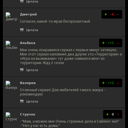
Цитата
+
-
Дмитрий
-4
Согласен, какой-то мрак беспросветный
Цитата
+
-
Альбина
+13
Мне очень понравился сериал с первых минут затянуло.
Мне этот сериал напомнил два других это «Территория» и
«Игра на выживание» тут даже снимался мент из
территории. Жду 2 сезон
Цитата
+
-
Валерия
+12
Отличный сериал! Для любителей такого жанра -
рекомендую!
Цитата
+
-
Стручок
0
-"Мам, а можно мне Очень странные дела и Сайлент хил"
-"Нет,у нас есть дома."