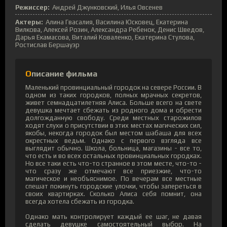
Режиссер:
Андрей Джунковский, Илья Овсенев
Актеры:
Алина Гвасалия, Василина Юсковец, Екатерина
Вилкова, Алексей Розин, Александра Ребенок, Денис Шведов,
Дарья Екамасова, Виталий Коваленко, Екатерина Стулова,
Ростислав Бершауэр
Описание фильма
Маленький провинциальный городок на севере России. В
одном из таких городков, полных мрачных секретов,
живет семнадцатилетняя Алиса. Больше всего на свете
девушка мечтает сбежать из родного дома и обрести
долгожданную свободу. Среди местных старожилов
ходят слухи о присутствии в этих местах магических сил,
якобы, некогда городок был местом шабаша для всех
окрестных ведьм. Однако с первого взгляда все
выглядит обычно. Школа, больница, магазины - все то,
что есть и во всех остальных провинциальных городках.
Но все таки есть что-то странное в этом месте, что-то -
что сразу же отмечают все приезжие, что-то
магическое и необъяснимое. По вечерам все местные
спешат покинуть городские улочки, чтобы запереться в
своих квартирках. Сколько Алиса себя помнит, она
всегда хотела сбежать из городка.
Однако мать контролирует каждый ее шаг, не давая
сделать девушке самостоятельный выбор. На