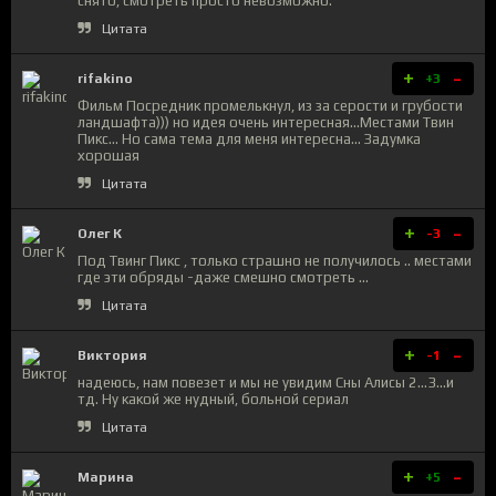
снято, смотреть просто невозможно.
Цитата
+
-
rifakino
+3
Фильм Посредник промелькнул, из за серости и грубости
ландшафта))) но идея очень интересная...Местами Твин
Пикс... Но сама тема для меня интересна... Задумка
хорошая
Цитата
+
-
Олег К
-3
Под Твинг Пикс , только страшно не получилось .. местами
где эти обряды -даже смешно смотреть ...
Цитата
+
-
Виктория
-1
надеюсь, нам повезет и мы не увидим Сны Алисы 2...3...и
тд. Ну какой же нудный, больной сериал
Цитата
+
-
Марина
+5