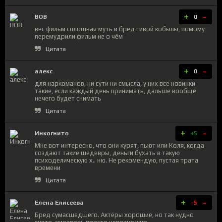
+
-
BOB
0
вес фильм сплошная муть и бред сивой кобылы, помому
перемудрили фильм не о чём
Цитата
+
-
алекс
0
для наркоманов, ни сути ни смысла, у них все новинки
такие, если каждый день принимать, дальше вообще
нечего будет снимать
Цитата
+
-
Инкогнито
+5
Мне вот интересно, что они курят, пьют или Коля, когда
создают такие шедевры, деньги бухать в такую
психоделическую х.. ню. Не рекомендую, пустая трата
времени
Цитата
+
-
Елена Елисеева
-5
Бред сумасшедшего. Актёры хорошие, но так нудно