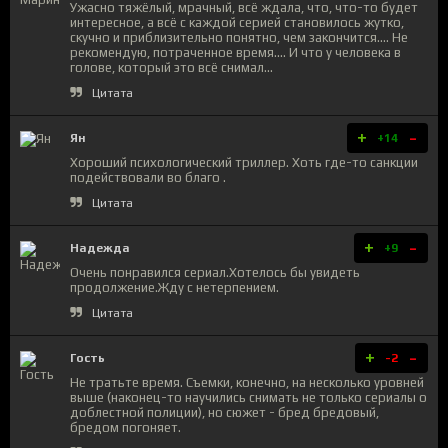
Ужасно тяжёлый, мрачный, всё ждала, что, что-то будет
интересное, а всё с каждой серией становилось жутко,
скучно и приблизительно понятно, чем закончится.... Не
рекомендую, потраченное время.... И что у человека в
голове, который это всё снимал...
Цитата
+
-
Ян
+14
Хороший психологический триллер. Хоть где-то санкции
подействовали во благо .
Цитата
+
-
Надежда
+9
Очень понравился сериал.Хотелось бы увидеть
продолжение.Жду с нетерпением.
Цитата
+
-
Гость
-2
Не тратьте время. Съемки, конечно, на несколько уровней
выше (наконец-то научились снимать не только сериалы о
доблестной полиции), но сюжет - бред бредовый,
бредом погоняет.