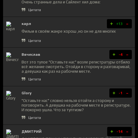
Очень странные дела и Сайлент хил дома:
Цитата
+
-
карл
+13
Фильм в своëм жанре хорош ,но он не для многих
Цитата
+
-
Вячеслав
-4
Вот это тупое "Оставьте нас" возле регистратуры отбило
всё желание смотреть. Отойди в сторону и разговаривай,
а девушка как раз на рабочем месте.
Цитата
+
-
Glory
-1
"Оставьте нас" словно нельзя отойти а сторону и
поговорить. А девушка на рабочем месте в регистратуре.
И покорно ушла. Что за туптизм?
Цитата
+
-
ДМИТРИЙ
-14