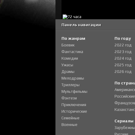
Панель навигации
По жанрам
По году
Боевик
2022 год
Фантастика
2023 год
Комедии
2024 год
Ужасы
2025 год
Драмы
2026 год
Мелодрамы
По стран
Триллеры
Американс
Мультфильмы
Российские
Фэнтези
Французск
Приключения
Казахстанс
Исторические
Семейные
Сериалы
Военные
Зарубежны
Русские