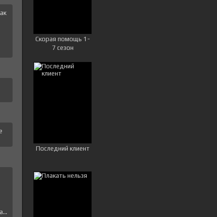
ак
и
Скорая помощь 1-
7 сезон
е
Последний клиент
е
...