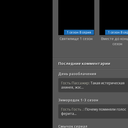
1 сезон 8 серия
1 сезон 8 се
Святилище 1 сезон
Вместе до кон
сезон
Последние комментарии
День разоблачения
Гость Пассажир:
Такая истерическая
ахинея, жэс...
Зимородок 1-3 сезон
Гость Гость .:
Почему поминяли голос
ферита...
Смычок сериал