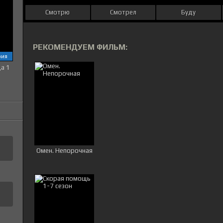
Смотрю
Смотрел
Буду
РЕКОМЕНДУЕМ ФИЛЬМ:
рия
ца 1
Омен. Непорочная