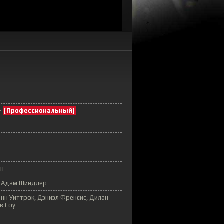
-
[Профессиональный]
ин
, Адам Шиндлер
инн Уиттрок, Дэниэл Френсис, Дилан
в Соу