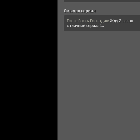
Смычок сериал
Гость Гость Господин:
Жду 2 сезон
отличный сериал !...