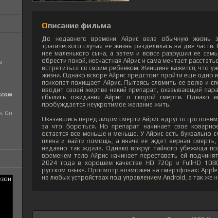
Описание фильма
До недавнего времени Айрис вела обычную жизнь 
трагического случая ее жизнь разделилась на две части.
нее маленького сына, а затем и вовсе разрушил ее сем
обрести покой, несчастная Айрис и сама мечтает расстать
ы
встретиться со своим ребенком. Женщине кажется, что уж
жизни. Однако вскоре Айрис предстоит пройти еще одно и
психопат похищает Айрис. Пытаясь сломить ее волю и сп
вводит своей жертве некий препарат, оказывающий пара
ксом
сбылись ожидания Айрис о скорой смерти. Однако 
пробуждается неукротимое желание жить.
я. Он
Оказавшись перед лицом смерти Айрис вдруг остро понима
за что бороться. Но препарат начинает свое коварно
остается все меньше и меньше. У Айрис есть буквально 
плена и найти помощь, а иначе ее ждет верная смерть,
недавно так ждала. Однако вокруг тайного убежища по
временем тело Айрис начинает переставать ей подчиня
2024 года в хорошем качестве HD 720p и FullHD 1080
русском языке. Просмотр возможен на смартфонах: Apple 
на любых устройствах под управлением Android, а так же н