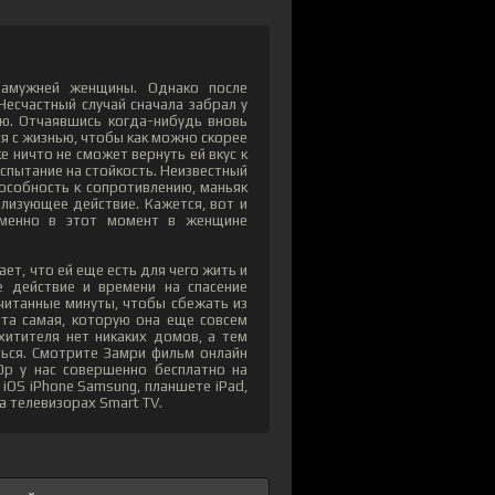
замужней женщины. Однако после
 Несчастный случай сначала забрал у
ью. Отчаявшись когда-нибудь вновь
ся с жизнью, чтобы как можно скорее
е ничто не сможет вернуть ей вкус к
спытание на стойкость. Неизвестный
особность к сопротивлению, маньяк
лизующее действие. Кажется, вот и
именно в этот момент в женщине
ет, что ей еще есть для чего жить и
е действие и времени на спасение
считанные минуты, чтобы сбежать из
 та самая, которую она еще совсем
хитителя нет никаких домов, а тем
ться. Смотрите Замри фильм онлайн
p у нас совершенно бесплатно на
iOS iPhone Samsung, планшете iPad,
а телевизорах Smart TV.