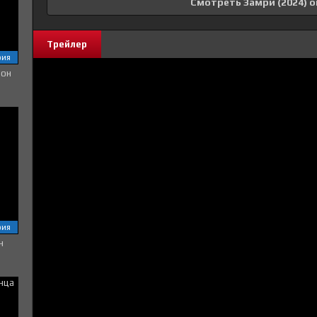
Смотреть Замри (2024) 
Трейлер
рия
зон
рия
н