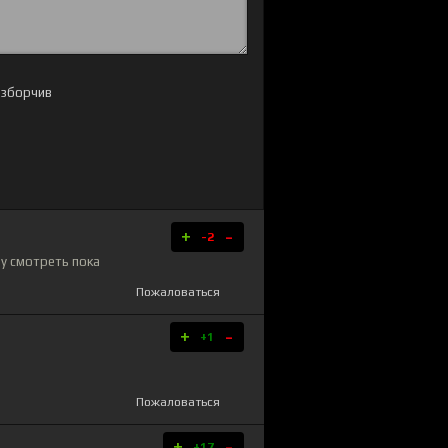
+
-
-2
ну смотреть пока
Пожаловаться
+
-
+1
Пожаловаться
+
-
+17