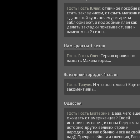
Гость Гость Юлия:
отличное пособие к
стать закладчиком, открыть магазин 
тд. полный курс. почему сигареты
заблюривают, а подробный план как
делать закладки показывают, еще и
намеком на 2 сезон...
Нам кранты 1 сезон
Гость Гость Олег:
Сериал правильно
назвать Махинаторы....
Звёздный городок 1 сезон
Гость Типуля:
И что вы, головы? Еще н
закоментили?...
Одиссея
Гость Гость Екатерина:
Дааа, чего ещ
ожидать от американцев? Своей
истории почти нет, и снова берутся за
историю других великих стран и
народов. Все как обычно и всё на свой
лад)) Прекраснейшая из женщин, Елена