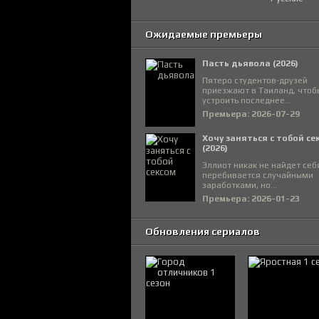
Ожидаемые премьеры
Пасть дьявола (2026)
Пятеро студентов-друзей
приезжают в Таиланд, чтоб
устроить последнее...
Премьера: 2026-07-29
Хочу заняться с тобой се
(2026)
Эллиот никак не найдет себ
перебивается случайными
заработками, но...
Премьера: 2026-01-23
Обновления сериалов