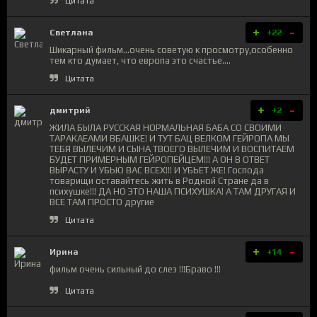
Цитата
+
-
Светлана
+22
Шикарный фильм...очень советую к просмотру,особенно
тем кто думает, что европа это счастье....
Цитата
+
-
дмитрий
+2
ЖИЛА БЫЛА РУССКАЯ НОРМАЛЬНАЯ БАБА СО СВОИМИ
ТАРАКАЕАМИ ВБАШКЕ! И ТУТ БАЦ ВЕЛКОМ ГЕЙРОПА МЫ
ТЕБЯ ВЫЛЕЧИМ И СЫНА ТВОЕГО ВЫЛЕЧИМ И ВОСПИТАЕМ
БУДЕТ ПРИМЕРНЫМ ГЕЙРОПЕЙЦЕМ!!! А ОН В ОТВЕТ
ВЫРАСТУ И УБЬЮ ВАС ВСЕХ!!! И УБЬЕТ ЖЕ! Господа
товарищи оставайтесь жить в Родной Стране да в
психушке!!! ДА НО ЭТО НАША ПСИХУШКА! А ТАМ ДРУГАЯ И
ВСЕ ТАМ ПРОСТО другие
Цитата
+
-
Ирина
+14
фильм очень сильный до слез !!!Браво !!!
Цитата