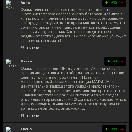
+
-
Арий
+15
Фильм очень полезен для современного общества.
Ското-система уже сделала многих батареек-дебилов. Я
лично по этой причине не имею детей - по собственному
выбору, данному Богом. Не призываю никого к такому. Но
сучьи кукловоды имеют массу систем для порабощения
сознания и подсознания. Как вы отгородите своих
родных от этого? Даже если вы тот, кого можно убить, но
не возможно сломать!
Цитата
+
-
Настя
+3
Фильм выбесил прям!!!!!Нельзя детям ТАК себя вести!!!!!
Правильно сделали что отобрали - может наконец станет
ценить , то что дают родители!!!!! Прав тот
мальчик,который сказал что он предал МАТЬ!!!!!Мать
действительно жалко,а этого ублюдка малолетнего ни
капли... Все тут про систему пишут или еще про что то там
- Павлик Морозов не рос в ИХ системе и также предал
отца - еще и гордился этим ((((( Да система - ломает - но в
данном случае мальчишка САМ ВЫБРАЛ где ему "лучше" -
вот и кушал бы большой ложкой......
Цитата
+
-
Елена
+11