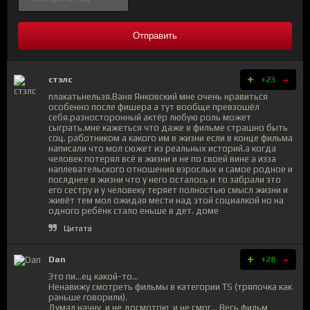
Отправить
+
-
стэлс
+23
плакатьнельзя.Ваня Янковский мне очень нравиться
особенно после фишера а тут вообще превзошёл
себя.разносторонный актёр любую роль может
сыграть.мне кажеться что даже в фильме страшно быть
соц. работником а какого им в жизни если в конце фильма
написали что мол сюжет из реальных историй.а когда
человек потерял всё в жизни и не по своей вине а изза
наплевательского отношения взрослых и самое родное и
послднее в жизни что у него осталось и то забрали это
его сестру и у человеку теряет полностью смысл жизни и
живёт тем мол ожидая мести над этой социалкой но на
одного ребёнк стало еньше в дет. доме
Цитата
+
-
Dan
+28
Это пи...ец какой-то...
Ненавижу смотреть фильмы в категории TS (тряпочка как
раньше говорили).
Думал начну, и не досмотрю, и не смог... Весь фильм