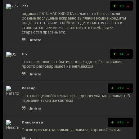
+
-
777
+9
видимо ЛГБТШНАЯ ЕВРОПА желает что бы все были
ровные послушные исправно выплачивающие кредиты
овцы!! кто то живет свободно дети смотрят на это и
становятся такими же ...поэтому эти госублюдки
стараются пресечь это!!
Цитата
+
-
DS
+4
это не америкос, события происходят в Скандинавии,
просто разговаривают на английском
Цитата
+
-
Рагаяр
+17
...это хлеще любого ужастика...депресуха зашкаливает! В
германии такая же система
Цитата
+
-
Инкогнито
+15
После просмотра только и плакала, хороший фильм