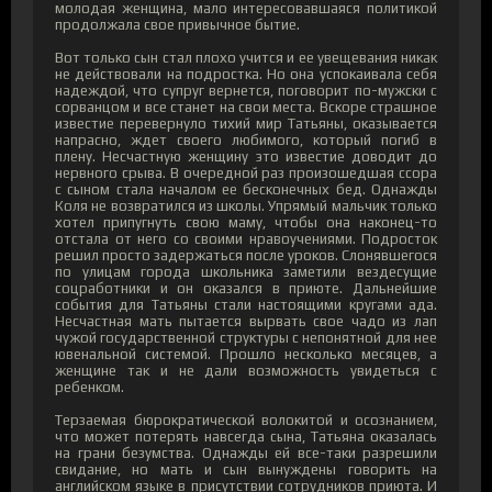
молодая женщина, мало интересовавшаяся политикой
продолжала свое привычное бытие.
Вот только сын стал плохо учится и ее увещевания никак
не действовали на подростка. Но она успокаивала себя
надеждой, что супруг вернется, поговорит по-мужски с
сорванцом и все станет на свои места. Вскоре страшное
известие перевернуло тихий мир Татьяны, оказывается
напрасно, ждет своего любимого, который погиб в
плену. Несчастную женщину это известие доводит до
нервного срыва. В очередной раз произошедшая ссора
с сыном стала началом ее бесконечных бед. Однажды
Коля не возвратился из школы. Упрямый мальчик только
хотел припугнуть свою маму, чтобы она наконец-то
отстала от него со своими нравоучениями. Подросток
решил просто задержаться после уроков. Слонявшегося
по улицам города школьника заметили вездесущие
соцработники и он оказался в приюте. Дальнейшие
события для Татьяны стали настоящими кругами ада.
Несчастная мать пытается вырвать свое чадо из лап
чужой государственной структуры с непонятной для нее
ювенальной системой. Прошло несколько месяцев, а
женщине так и не дали возможность увидеться с
ребенком.
Терзаемая бюрократической волокитой и осознанием,
что может потерять навсегда сына, Татьяна оказалась
на грани безумства. Однажды ей все-таки разрешили
свидание, но мать и сын вынуждены говорить на
английском языке в присутствии сотрудников приюта. И