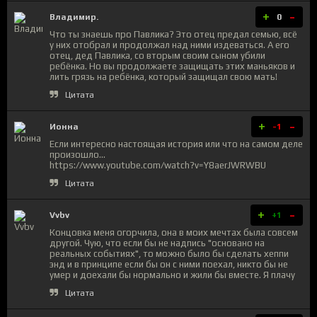
+
-
Владимир.
0
Что ты знаешь про Павлика? Это отец предал семью, всё
у них отобрал и продолжал над ними издеваться. А его
отец, дед Павлика, со вторым своим сыном убили
ребёнка. Но вы продолжаете защищать этих маньяков и
лить грязь на ребёнка, который защищал свою мать!
Цитата
+
-
Ионна
-1
Если интересно настоящая история или что на самом деле
произошло...
https://www.youtube.com/watch?v=Y8aerJWRWBU
Цитата
+
-
Vvbv
+1
Концовка меня огорчила, она в моих мечтах была совсем
другой. Чую, что если бы не надпись "основано на
реальных событиях", то можно было бы сделать хеппи
энд и в принципе если бы он с ними поехал, никто бы не
умер и доехали бы нормально и жили бы вместе. Я плачу
Цитата