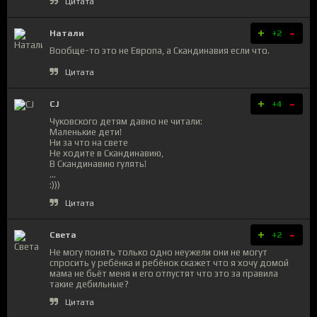
Цитата
+
-
Натали
+2
Вообще-то это не Европа, а Скандинавия если что.
Цитата
+
-
CJ
+4
Чуковского детям давно не читали:
Маленькие дети!
Ни за что на свете
Не ходите в Скандинавию,
В Скандинавию гулять!
...
:)))
Цитата
+
-
Света
+2
Не могу понять только одно неужели они не могут
спросить у ребёнка и ребёнок скажет что я хочу домой
мама не бьёт меня и его отпустят что это за правила
такие дебильные?
Цитата