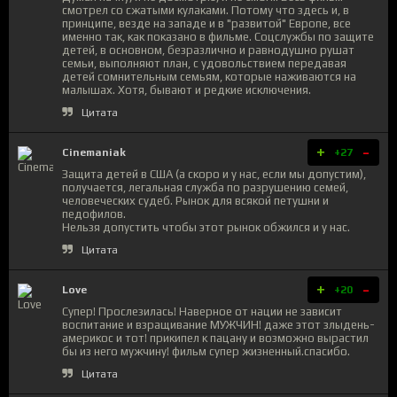
смотрел со сжатыми кулаками. Потому что здесь и, в
принципе, везде на западе и в "развитой" Европе, все
именно так, как показано в фильме. Соцслужбы по защите
детей, в основном, безразлично и равнодушно рушат
семьи, выполняют план, с удовольствием передавая
детей сомнительным семьям, которые наживаются на
малышах. Хотя, бывают и редкие исключения.
Цитата
+
-
Cinemaniak
+27
Защита детей в США (а скоро и у нас, если мы допустим),
получается, легальная служба по разрушению семей,
человеческих судеб. Рынок для всякой петушни и
педофилов.
Нельзя допустить чтобы этот рынок обжился и у нас.
Цитата
+
-
Love
+20
Супер! Прослезилась! Наверное от нации не зависит
воспитание и взращивание МУЖЧИН! даже этот злыдень-
америкос и тот! прикипел к пацану и возможно вырастил
бы из него мужчину! фильм супер жизненный.спасибо.
Цитата