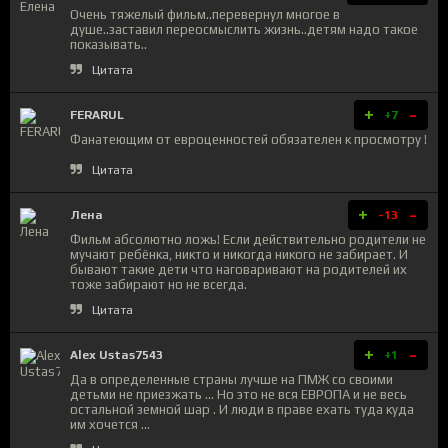
Очень тяжелый фильм..перевернул многое в
душе..заставил переосмыслить жизнь..детям надо такое
показывать..
Цитата
+
-
FERARUL
+7
Фанатеющим от евроценностей обязателен к просмотру !
Цитата
+
-
Лена
-13
Фильм абсолютно ложь! Если действительно родители не
мучают ребёнка, никто и никогда никого не забирает. И
бывают такие дети что наговаривают на родителей их
тоже забирают но не всегда.
Цитата
+
-
Alex Ustas7543
+1
Да в определенные страны лучше на ПМЖ со своими
детьми не приезжать ... Но это не вся ЕВРОПА и не весь
остальной земной шар . И люди в праве ехать туда куда
им хочется ...