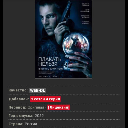
Качество:
WEB-DL
Добавлен:
1 сезон 4 серия
Перевод:
Оригинал -
[Лицензия]
Год выпуска:
2022
Страна:
Россия