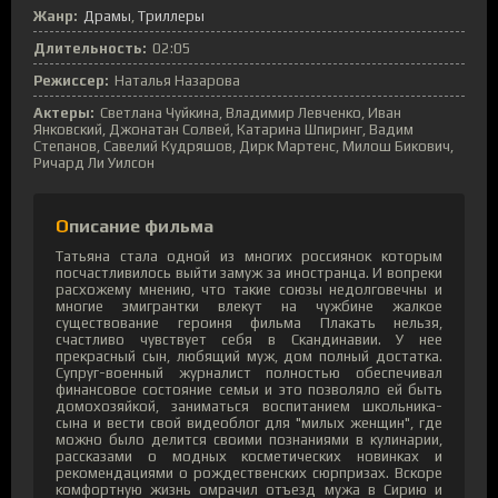
Жанр:
Драмы
Триллеры
Длительность:
02:05
Режиссер:
Наталья Назарова
Актеры:
Светлана Чуйкина, Владимир Левченко, Иван
Янковский, Джонатан Солвей, Катарина Шпиринг, Вадим
Степанов, Савелий Кудряшов, Дирк Мартенс, Милош Бикович,
Ричард Ли Уилсон
Описание фильма
Татьяна стала одной из многих россиянок которым
посчастливилось выйти замуж за иностранца. И вопреки
расхожему мнению, что такие союзы недолговечны и
многие эмигрантки влекут на чужбине жалкое
существование героиня фильма Плакать нельзя,
счастливо чувствует себя в Скандинавии. У нее
прекрасный сын, любящий муж, дом полный достатка.
Супруг-военный журналист полностью обеспечивал
финансовое состояние семьи и это позволяло ей быть
домохозяйкой, заниматься воспитанием школьника-
сына и вести свой видеоблог для "милых женщин", где
можно было делится своими познаниями в кулинарии,
рассказами о модных косметических новинках и
рекомендациями о рождественских сюрпризах. Вскоре
комфортную жизнь омрачил отъезд мужа в Сирию и