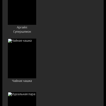
Аргайл:
Супершпион
Чайная чашка