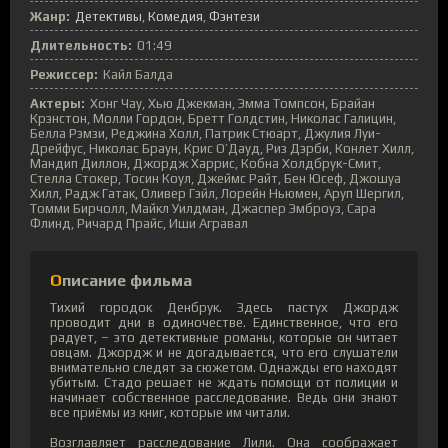
Жанр:
Детективы
Комедия
Фэнтези
Длительность:
01:49
Режиссер:
Кайл Балда
Актеры:
Хонг Чау, Хью Джекман, Эмма Томпсон, Брайан
Крэнстон, Молли Гордон, Бретт Голдстин, Николас Галицин,
Белла Рэмзи, Реджина Холл, Патрик Стюарт, Джулия Луи-
Дрейфус, Николас Браун, Крис О’Дауд, Риз Дэрби, Конлет Хилл,
Мандип Диллон, Джордж Харрис, Кобна Холдбрук-Смит,
Стелла Стокер, Тосин Коул, Джеймс Райт, Бен Юсеф, Джошуа
Хилл, Радж Гатак, Оливер Гэйл, Лорейн Ньюмен, Аруп Шергил,
Томми Бирчолл, Майкл Уилдман, Джаспер Эмброуз, Сара
Флинд, Ричард Прайс, Иши Агравал
Описание фильма
Тихий городок Денбрук. Здесь пастух Джордж
проводит дни в одиночестве. Единственное, что его
радует, – это детективные романы, которые он читает
овцам. Джордж и не догадывается, что его слушатели
внимательно следят за сюжетом. Однажды его находят
убитым. Стадо решает не ждать помощи от полиции и
начинает собственное расследование. Ведь они знают
все приёмы из книг, которые им читали.
Возглавляет расследование Лили. Она соображает