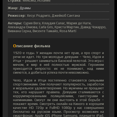
Страна:
Мексика, Испания
Жанр:
Драмы
Режиссер:
Хесус Родриго, Джейкоб Сантана
Актеры:
Сурия Вега, Клаудия Салас, Мария де Нати,
Алехандра Ониэва, Carla Gris, Криста Мартин, Давид Чокарро,
Вивиана Серна, Висенте Тамайо, Rosa Martí
Описание фильма
1920-е годы. У женщин почти нет прав, а про спорт и
речи не идет. Но три молодые девушки – Чело, Идоя и
Итци – решают заниматься баскской пелотой. Это игра с
мячом, и мир в ней полностью мужской. Героиням
приходится непросто: их не понимают, над ними
смеются, а добиться успеха почти невозможно.
Чело, Идоя и Итци постепенно становятся сильными
спортсменками. Они получают популярность, заработок
и моральное удовлетворение. Но мужчины не прощают
тех, кто нарушает правила. Девушки сталкиваются с
коррумпированными полицейскими, гангстерами и
наемниками. Смогут ли они выстоять в этой борьбе –
покажет время. Смотреть онлайн на Киного в хорошем
качестве HD 720p и FullHD 1080p у нас совершенно
бесплатно на русском языке. Просмотр возможен на
смартфонах: Apple iOS iPhone Samsung, планшете iPad,