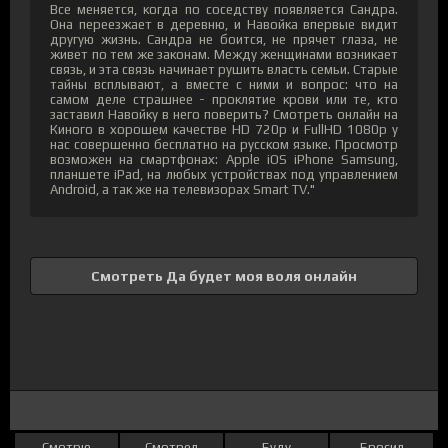
Все меняется, когда по соседству появляется Сандра.
Она переезжает в деревню, и Навойка впервые видит
другую жизнь. Сандра не боится, не прячет глаза, не
живет по тем же законам. Между женщинами возникает
связь, и эта связь начинает рушить власть семьи. Старые
тайны всплывают, а вместе с ними и вопрос: что на
самом деле страшнее - проклятие крови или те, кто
заставил Навойку в него поверить? Смотреть онлайн на
Киного в хорошем качестве HD 720p и FullHD 1080p у
нас совершенно бесплатно на русском языке. Просмотр
возможен на смартфонах: Apple iOS iPhone Samsung,
планшете iPad, на любых устройствах под управлением
Android, а так же на телевизорах Smart TV."
Смотреть Да будет моя воля онлайн
Смотрю
Смотрел
Буду
Бросил