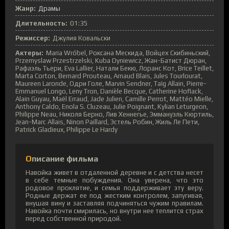
Жанр:
Драмы
Длительность:
01:35
Режиссер:
Джулия Ковальски
Актеры:
Maria Wróbel, Роксана Мескида, Войцех Скибиньский,
Przemyslaw Przestrzelski, Kuba Dyniewicz, Жан-Батист Дюран,
Рафаэль Тьери, Eva Lallier, Натали Бекю, Лоранс Кот, Brice Teillet,
Marta Corton, Bernard Prouteau, Arnaud Blais, Jules Tourlourat,
Maureen Laronde, Одри Голе, Marvin Sendner, Taïg Allain, Pierre-
Emmanuel Longo, Leny Tron, Danièle Becque, Catherine Hoflack,
Alain Guyau, Maël Erraud, Jade Julien, Camille Perrot, Mattéo Mielle,
Anthony Caldo, Enola S. Cluzeau, Julie Poignant, Kylian Leturgeon,
Philippe Neau, Николя Берно, Лив Хеннегье, Эммануэль Кюртиль,
Jean-Marc Allais, Ninon Paillard, Эстель Робин, Жиль Ле Пети,
Patrick Gladieux, Philippe Le Hardy
Описание фильма
Навойка живет в отдаленной деревне и с детства несет
в себе темные побуждения. Она уверена, что это
родовое проклятие, и семья поддерживает эту веру.
Родные держат ее под жестким контролем, запугивая,
внушая вину и заставляя подчиняться чужим правилам.
Навойка почти смирилась, но внутри нее теплится страх
перед собственной природой.