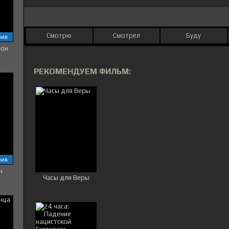
Смотрю
Смотрел
Буду
рия
зон
РЕКОМЕНДУЕМ ФИЛЬМ:
рия
н
Часы для Веры