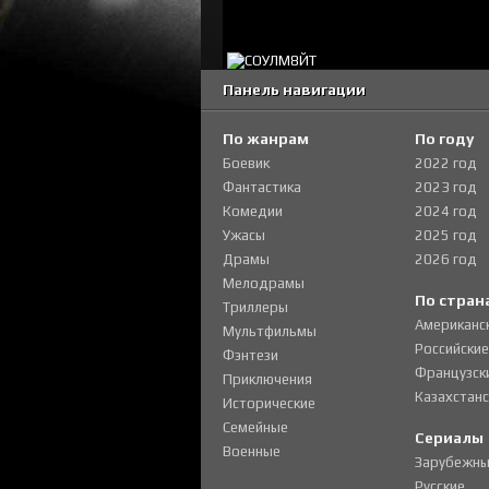
Панель навигации
По жанрам
По году
Боевик
2022 год
Фантастика
2023 год
Комедии
2024 год
Ужасы
2025 год
Драмы
2026 год
Мелодрамы
По стран
Триллеры
Американс
Мультфильмы
Российские
Фэнтези
Французск
Приключения
Казахстанс
Исторические
Семейные
Сериалы
Военные
Зарубежны
Русские