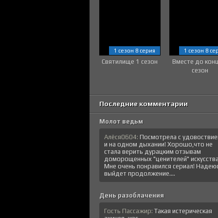
1 сезон 8 серия
1 сезон 8 се
Святилище 1 сезон
Вместе до кон
сезон
Последние комментарии
Молот ведьм
Алёся0604:
Посмотрела с удовостви
и на одном дыхании! Хорошо,что не
стала верить дурацким отзывам
доморощенных "ценителей" искусства
Мне очень понравился сериал! Надеюс
выйдет продолжение....
День разоблачения
Гость Пассажир:
Такая истерическая