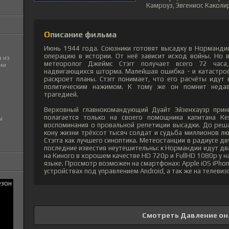
Камроуз, Эвгениос Каколир
Описание фильма
Июнь 1944 года. Союзники готовят высадку в Норманди
операцию в истории. От неё зависит исход войны. Но в
 из
метеоролог Джеймс Стэгг получает всего 72 часа
ии
надвигающихся шторма. Малейшая ошибка - и катастроф
раскроет планы. Стэгг понимает, что его расчёты идут
политическим нажимом. К тому же он помнит недавн
трагедией.
Верховный главнокомандующий Дуайт Эйзенхауэр прин
полагается только на своего помощника капитана Ке
ы
воспоминания о провальной репетиции высадки. До реш
кону жизни трёхсот тысяч солдат и судьба миллионов л
Стэгга как лучшего синоптика. Метеостанции в радиусе д
последние известия неутешительны: к Нормандии идут дв
на Киного в хорошем качестве HD 720p и FullHD 1080p у 
языке. Просмотр возможен на смартфонах: Apple iOS iPho
устройствах под управлением Android, а так же на телевиз
Смотреть Давление он