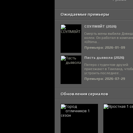
Ожидаемые премьеры
СОУЛМ8ЙТ (2026)
Смерть жены выбила Дэвида
колеи. Он работал в компан
«Ultima...
Премьера: 2026-01-09
Пасть дьявола (2026)
Пятеро студентов-друзей
приезжают в Таиланд, чтоб
устроить последнее...
Премьера: 2026-07-29
Обновления сериалов