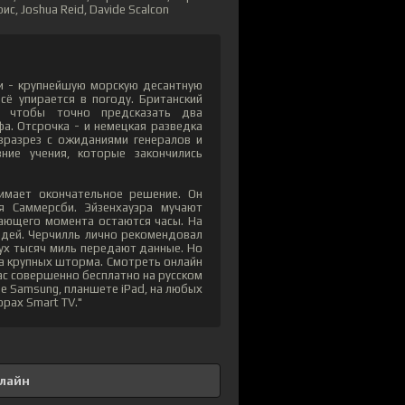
ис, Joshua Reid, Davide Scalcon
и - крупнейшую морскую десантную
сё упирается в погоду. Британский
, чтобы точно предсказать два
а. Отсрочка - и немецкая разведка
 вразрез с ожиданиями генералов и
ие учения, которые закончились
имает окончательное решение. Он
я Саммерсби. Эйзенхауэра мучают
ающего момента остаются часы. На
юдей. Черчилль лично рекомендовал
вух тысяч миль передают данные. Но
а крупных шторма. Смотреть онлайн
нас совершенно бесплатно на русском
ne Samsung, планшете iPad, на любых
орах Smart TV."
лайн