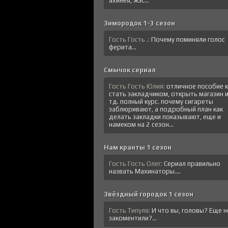
ахинея, жэс...
Зимородок 1-3 сезон
Гость Гость .:
Почему поминяли голос
ферита...
Смычок сериал
Гость Гость Юлия:
отличное пособие к
стать закладчиком, открыть магазин 
тд. полный курс. почему сигареты
заблюривают, а подробный план как
делать закладки показывают, еще и
намеком на 2 сезон...
Нам кранты 1 сезон
Гость Гость Олег:
Сериал правильно
назвать Махинаторы....
Звёздный городок 1 сезон
Гость Типуля:
И что вы, головы? Еще н
закоментили?...