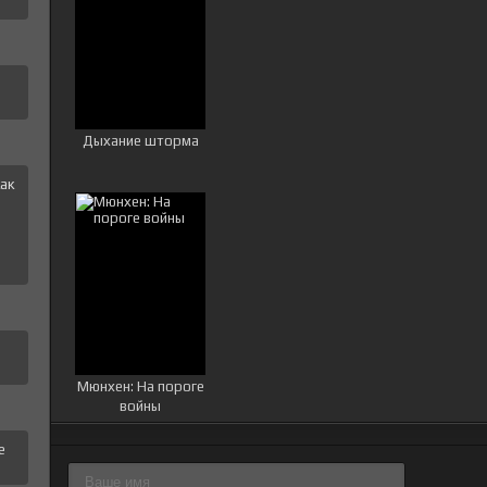
Дыхание шторма
ак
и
Мюнхен: На пороге
войны
е