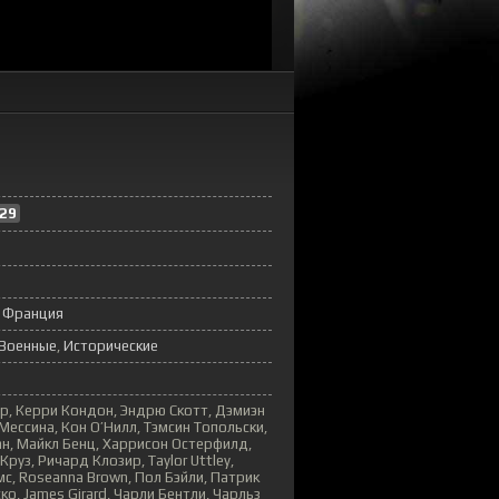
29
,
Франция
Военные
Исторические
, Керри Кондон, Эндрю Скотт, Дэмиэн
Мессина, Кон О’Нилл, Тэмсин Топольски,
бан, Майкл Бенц, Харрисон Остерфилд,
руз, Ричард Клозир, Taylor Uttley,
с, Roseanna Brown, Пол Бэйли, Патрик
о, James Girard, Чарли Бентли, Чарльз