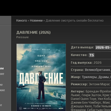
Киного
»
Новинки
» Давление смотреть онлайн бесплатно
ДАВЛЕНИЕ (2026)
Pressure
Дата выхода:
2026-05-
Качество:
TS
Год выпуска:
2026
ам
Страна:
Великобритания
кие
Жанр:
Триллеры
Драмы
Режиссер:
Энтони Марас
ие
кие
Актеры:
Брендан Фрейзер
Льюис, Генри Эштон, Крис 
Daniel Quinn Toye, Уил Ко
Джеми Бен Чэмберс, Макс К
е
Джошуа Хилл, Тоби Уильям
Флэннери, Себастьян Ороск