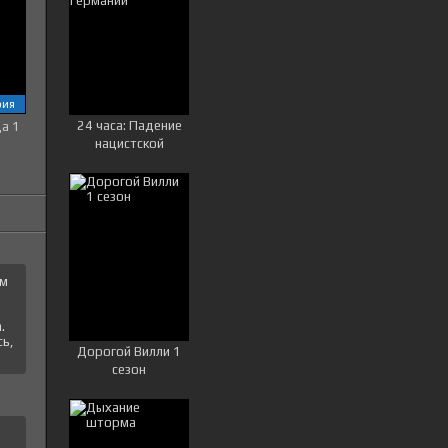
рия
24 часа: Падение
ца 1
нацистской
Германии
ем
.
ь,
Дорогой Вилли 1
сезон