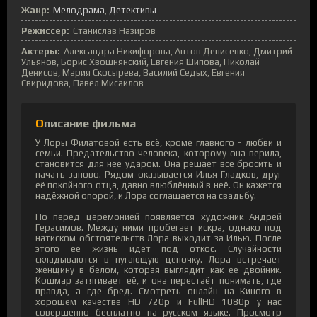
Жанр:
Мелодрама
Детективы
Режиссер:
Станислав Назиров
Актеры:
Александра Никифорова, Антон Денисенко, Дмитрий
Ульянов, Борис Хвошнянский, Евгения Шипова, Николай
Денисов, Мария Скосырева, Василий Седых, Евгения
Свиридова, Павел Мисаилов
Описание фильма
У Лоры Филатовой есть всё, кроме главного - любви и
семьи. Предательство человека, которому она верила,
становится для неё ударом. Она решает всё бросить и
начать заново. Рядом оказывается Илья Гладков, друг
её покойного отца, давно влюблённый в неё. Он кажется
надёжной опорой, и Лора соглашается на свадьбу.
Но перед церемонией появляется художник Андрей
Герасимов. Между ними пробегает искра, однако под
натиском обстоятельств Лора выходит за Илью. После
этого её жизнь идёт под откос. Случайности
складываются в пугающую цепочку. Лора встречает
женщину в белом, которая выглядит как её двойник.
Кошмар затягивает её, и она перестаёт понимать, где
правда, а где бред. Смотреть онлайн на Киного в
хорошем качестве HD 720p и FullHD 1080p у нас
совершенно бесплатно на русском языке. Просмотр