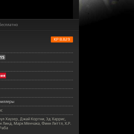
бесплатно
KP 8.829
15
рия
риллеры
ос
оул Хаузер, Джай Кортни, Эд Харрис,
н Линд, Марк Менчака, Финн Литтл, Х.Р.
Раба