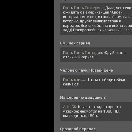
Гость Гость Екатерина:
Дааа, чего ещ
ожидать от американцев? Своей
истории почти нет, и снова берутся за
историю других великих стран и
народов. Все как обычно и всё на свой
лад)) Прекраснейшая из женщин, Елена
Смычок сериал
Гость Гость Господин:
Жду 2 сезон
отличный сериал !...
Человек-паук: Новый день
Гость мдя....:
Что за гов**ще сейчас
снимают...
На деревню дедушке 2
ArturSK:
Качество видео просто
ужасное; несмотря на 1080 HD,
выглядит как 480p....
Грозовой перевал