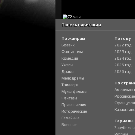
Панель навигации
По жанрам
По году
Боевик
2022 год
Фантастика
2023 год
Комедии
2024 год
Ужасы
2025 год
Драмы
2026 год
Мелодрамы
По стран
Триллеры
Американс
Мультфильмы
Российские
Фэнтези
Французск
Приключения
Казахстанс
Исторические
Семейные
Сериалы
Военные
Зарубежны
Русские