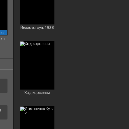
Йеллоустоун: 1923
рия
ца 1
Ход королевы
е