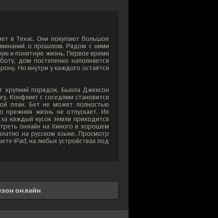
ют в Техас. Они покупают большое
поминаний о прошлом. Рядом с ними
ную и понятную жизнь. Первое время
аботу, дом постепенно наполняется
рону. Но внутри у каждого остаётся
от хрупкий порядок. Бьюла Джексон
агу. Конфликт с соседями становится
рой план. Бет не может полностью
то прежняя жизнь не отпускает. Их
 за каждый кусок земли приходится
отреть онлайн на Киного в хорошем
платно на русском языке. Просмотр
шете iPad, на любых устройствах под
езон онлайн