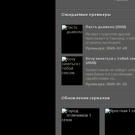
Ожидаемые премьеры
Пасть дьявола (2026)
Пятеро студентов-друзей
приезжают в Таиланд, чтоб
устроить последнее...
Премьера: 2026-07-29
Хочу заняться с тобой се
(2026)
Эллиот никак не найдет себ
перебивается случайными
заработками, но...
Премьера: 2026-01-23
Обновления сериалов