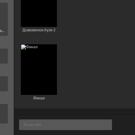
е
Домовенок Кузя 2
...
Финал