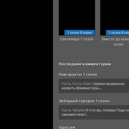
1 сезон 8 серия
1 сезон 8 се
Святилище 1 сезон
Вместе до кон
сезон
Последние комментарии
Нам кранты 1 сезон
Гость Гость Олег:
Сериал правильно
назвать Махинаторы....
Звёздный городок 1 сезон
Гость Типуля:
И что вы, головы? Еще н
закоментили?...
Одиссея