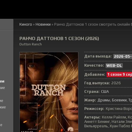
Киного
»
Новинки
» Ранчо Даттонов 1 сезон смотреть онлайн 
РАНЧО ДАТТОНОВ 1 СЕЗОН (2026)
Dutton Ranch
Дата выхода:
2026-05-
Качество:
WEB-DL
Добавлен:
1 сезон 9 се
ам
Год выпуска:
2026
кие
Страна:
США
Жанр:
Драмы
Боевики
Т
ие
кие
Режиссер:
Кристина Вор
Актеры:
Келли Райлли, К
Аннетт Бенинг, Натали Эли
е
Вильярреаль, Хуан Пабло 