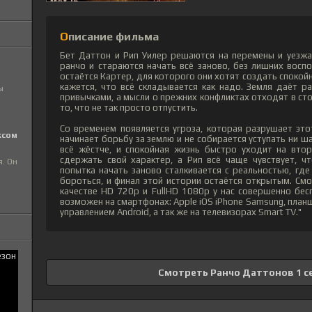
Описание фильма
Бет Даттон и Рип Уилер решаются на перемены и уезжа
ранчо и стараются начать всё заново, без лишних вос
остаётся Картер, для которого они хотят создать спокой
кажется, что всё складывается как надо. Земля даёт р
ы
привычками, а мысли о прежних конфликтах отходят в сто
то, что не так просто отпустить.
Со временем появляется угроза, которая разрушает эт
ксом
начинает борьбу за землю и не собирается уступать ни ш
всё жёстче, и спокойная жизнь быстро уходит на вто
сдержать свой характер, а Рип всё чаще чувствует, ч
я. Он
попытка начать заново сталкивается с реальностью, где
бороться, и финал этой истории остаётся открытым. См
качестве HD 720p и FullHD 1080p у нас совершенно бес
возможен на смартфонах: Apple iOS iPhone Samsung, план
управлением Android, а так же на телевизорах Smart TV."
Смотреть Ранчо Даттонов 1 с