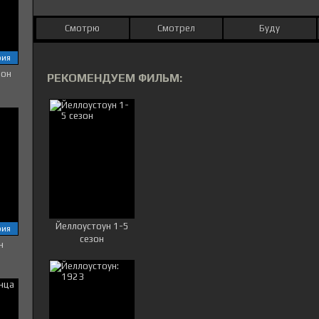
Смотрю
Смотрел
Буду
рия
зон
РЕКОМЕНДУЕМ ФИЛЬМ:
Йеллоустоун 1-5
рия
сезон
н