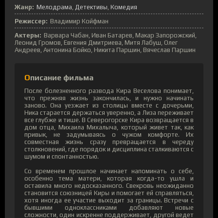
Жанр:
Мелодрама
Детективы
Комедия
Режиссер:
Владимир Койфман
Актеры:
Варвара Чабан, Иван Батарев, Макар Запорожский,
Леонид Громов, Евгения Дмитриева, Митя Лабуш, Олег
Андреев, Антонина Бойко, Никита Паршин, Вячеслав Паршин
Описание фильма
После болезненного развода Кира Веселова понимает,
что прежняя жизнь закончилась, и нужно начинать
заново. Она уезжает из столицы вместе с дочерьми,
Ника старается держаться уверенно, а Лиза переживает
все глубже и тише. В Северогорске Кира возвращается в
дом отца, Михаила Михалыча, который живет так, как
привык, не задумываясь о чужом комфорте. Их
совместная жизнь сразу превращается в череду
столкновений, где порядок и дисциплина сталкиваются с
шумом и спонтанностью.
Со временем прошлое начинает напоминать о себе,
особенно тема матери, которая когда-то ушла и
оставила много недосказанного. Свекровь неожиданно
становится союзницей Киры и помогает ей справляться,
хотя иногда ее участие выходит за границы. Встречи с
бывшими одноклассниками добавляют новые
сложности, один искренне поддерживает, другой ведет