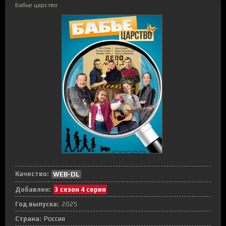
Бабье царство
Качество:
WEB-DL
Добавлен:
3 сезон 4 серия
Год выпуска:
2025
Страна:
Россия