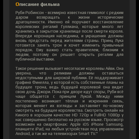
Описание фильма
Руби Робинсон - всемирно известная геммолог с редким
даром возвращать к жизни исторические
драгоценности. Именно ей поручают восстановление
королевских регалий Гуллиана, которые много лет
хранились в закрытом хранилище после смерти короля.
Впереди коронация наследника, и украшения должны
вновь предстать перед жителями страны. Принц Лука
готовится занять трон и хочет изменить привычный
порядок. Ему важно стать правителем, близким к
людям, поэтому он решает открыть регалии для
публичной выставки.
Такое решение вызывает несогласие королевы Айви. Она
уверена, что реликвии должны оставаться
недоступными для широкой публики. Её поддерживает
графиня Финелла, у которой есть собственные планы на
будущее трона, ведь будущей королевой она видит
свою дочь Джори. Пока при дворе идут споры, Руби всё
чаще общается с принцем Лукой. Между ними
постепенно возникает тёплая и искренняя связь,
которая меняет их взгляды и заставляет по-новому
смотреть на будущее королевства. Смотреть онлайн на
Киного в хорошем качестве HD 720p и FullHD 1080p у
нас совершенно бесплатно на русском языке. Просмотр
возможен на смартфонах: Apple iOS iPhone Samsung,
планшете iPad, на любых устройствах под управлением
Android, а так же на телевизорах Smart TV."