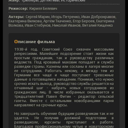
Жанр:
Триллеры
Детективы
Исторические
Режиссер:
Кирилл Белевич
Актеры:
Сергей Марин, Игорь Петренко, Иван Добронравов,
Екатерина Вилкова, Артём Ткаченко, Егор Бероев, Екатерина
Волкова, Иван Стебунов, Николай Иванов, Виталий Кищенко
Описание фильма
1938-й год. Советский Союз охвачен массовыми
репрессиями. Малейшее подозрение стоит жизни как
простым гражданам, так и руководству различных
ведомств. Под кровавый маховик попадает и служба
разведки страны. Казнены или сосланы в лагеря многие
ее сотрудники. Работать некому, а между тем из
Германии все чаще и чаще поступают тревожные
данные о готовящемся нападении. Понимая, что нужно
срочно искать выход, руководство службы решается на
отчаянный шаг - набрать новых сотрудников из
гражданских лиц. В числе избранных оказывается и
тридцатилетний Павел Фитин - редактор сельской
газеты. Вместе с остальными новобранцами парня
направляют на срочные курсы.
Но завершить обучение будущим разведчикам так и не
удается. Не получив должной подготовки в
разведшколе, курсанты приступают к работе.
Благодаря профессиональному чутью и новаторскому