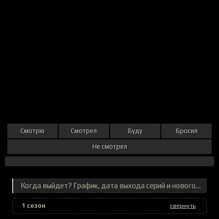
Смотрю
Смотрел
Буду
Бросил
Не смотрел
Когда выйдет? График, дата выхода серий и нового сезона
1 сезон
свернуть