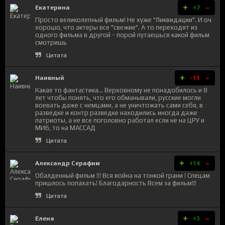
+
-
Екатерина
+7
Просто великолепный фильм! Не хуже "Ликвидации". И оч
хорошо, что актеры все "свежие". А то переходят из
одного фильма в другой - порой путаешься какой фильм
смотришь
Цитата
+
-
Наивный
-11
Какае то фантастика... Верховному не понадобилось и 8
лет чтобы понять, что его обманывали, русские могли
воевать даже с немцами, а не уничтожать сами себя, в
разведке и контр разведке находились иногда даже
патриоты, а не все поголовно работал если не на ЦРУ и
МИ6, то на МАССАД
Цитата
+
-
Александр Серафим
+14
Обалденный фильм !!! Вся война на тонкой грани ! Спецам
пришлось попахать! Благодарность Всем за фильм!!!
Цитата
+
-
Елена
+3