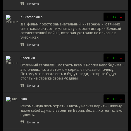
Цитата
+
-
еЕкатерина
+7
Да, фильм просто замечательный! интересный, отлично
снят, какие актеры, и узнать ту сторону истории Великой
отечественной войны, которая уж точно не описана в
учебниках.
Цитата
+
-
Евгения
+6
Отличный сериал!!!! Смотреть всем!!! Россия непобедима -
это очевидно, и в этом ом сериале показано почему!
Потому что всегда есть и будут люди, которые будут
стоять на страже своей Родины!
Цитата
+
-
Вик
+2
Рекомендую посмотреть. Никому нельзя верить. Никому,
даже себе! Думал Лаврентий Берия. Ведь я хотел только
пукнуть.
Цитата