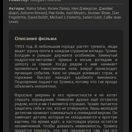
Актеры:
Raina Silver, Хелен Лазер, Нил Дэвидсон, Джеймс
Шарп, Autumn Breaud, Рик Кейн, Joel Meyers, Холлис Фокс, Dan
Frigolette, David Boldt, Michael J. Doherty, Jaden Gant, Callie Jean
Lewis
Описание фильма
1993 год. В небольшом городе растёт тревога, люди
видят угрозу почти в каждом странном взгляде. Трэвис
Болдуин и раньше держался особняком. Замкнутый
подросток-металлист привык к косым взглядам и
шёпоту за спиной. Когда рядом с ним начинает
проявляться таинственная сила, вокруг происходят
пугающие события. Хаос на улицах усиливает страх, и
горожане быстро находят удобного виновного.
Подозрения падают на Трэвиса, потому что так проще
объяснить непонятное.
Взрослые уверены в его причастности и не хотят
слушать оправданий. Немногие друзья ещё остаются
рядом, хотя и им становится страшно. Трэвис пытается
защитить себя и тех, кто не отвернулся. Лишь молодой
детектив начинает сомневаться в очевидной версии. Он
замечает детали, которые не складываются в простую
картину. Но время идёт, и настоящая угроза остаётся
незамеченной. Чтобы доказать невиновность, Трэвису
придётся показать, что зло скрывается там, где его