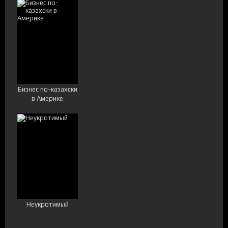
Бизнес по-казахски
в Америке
Неукротимый