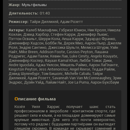
Жанр:
Мультфильмы
Длительность:
01:40
Режиссер:
Тайри Диллихей, Адам Розетт
Актеры:
Калеб Маклафлин, Гэбриэл Юнион, Ник Кролл, Никола
Кохлан, Дэвид Харбор, Стефен Карри, Дженифер Льюис,
Пэттон Освальт, Шерри Кола, Аеша Карри, Эдуардо Франко,
Дженнифер Хадсон, Бобби Ли, Дерек Мио, Аарон Пьер, Джелли
Ролл, Эндрю Сантино, Джессика Шульте, Мелисса Штурм, Уэйн
Найт, Mike Breen, Addison Foote, Cassius Peyton, Лашана
Родригес, Адам Палли, Кевин Лав, Luke Cimity, Angelo Kouyate,
Дженнифер Коспер, Rayaan Kamal Khan, Либби Томас Дики,
Andre Iguodala, Аджа Уилсон, Мишель Раймо, Аарон ЛаПланте,
Kingston Peyton, Jess Antenorcruz, Angel Reese, Тедди Райли,
Дэвид Шуленбург, Том Бишопс, Michelle Cabalu, Тайри
Диллихей, Адам Розетт, Savannah Van Van McConneaughey, Эрин
Эндрюс, Дуэйн Уэйд, Лайам Найт, Joe La Puma, Аарон Бухсбаум
Описание фильма
Козёл Уилл Харрис получает шанс стать
профессионалом в звероболе - контактном спорте, где
решают сила и клыки, а на площадке доминируют самые
крупные животные. Для него это почти невероятно,
потому что рядом с будущими партнёрами он выглядит
слишком скромно. В команде не скрывают сомнений и