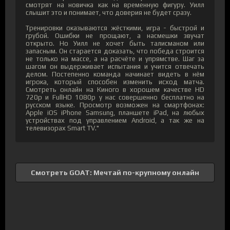
смотрят на новичка как на временную фигуру. Уилл
слышит это и понимает, что доверия не будет сразу.
Тренировки оказываются жёсткими, игра - быстрой и
грубой. Ошибки не прощают, а насмешки звучат
открыто. Но Уилл не хочет быть талисманом или
запасным. Он старается доказать, что победа строится
не только на массе, а на расчёте и упрямстве. Шаг за
шагом он выдерживает испытания и учится отвечать
делом. Постепенно команда начинает видеть в нём
игрока, который способен изменить исход матча.
Смотреть онлайн на Киного в хорошем качестве HD
720p и FullHD 1080p у нас совершенно бесплатно на
русском языке. Просмотр возможен на смартфонах:
Apple iOS iPhone Samsung, планшете iPad, на любых
устройствах под управлением Android, а так же на
телевизорах Smart TV."
Смотреть GOAT: Мечтай по-крупному онлайн