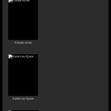
Клыки ночи
Капитан Крюк