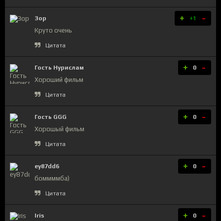
+
-
Зор
+1
Круто очень
Цитата
+
-
Гость Нурислам
0
Хороший фильм
Цитата
+
-
Гость GGG
0
Хорошый фильм
Цитата
+
-
ey87dd6
0
боммммба)
Цитата
+
-
Iris
0