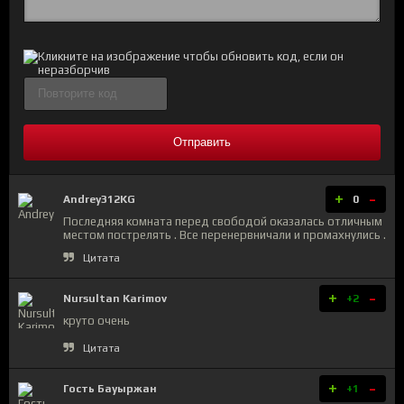
Отправить
+
-
Andrey312KG
0
Последняя комната перед свободой оказалась отличным
местом пострелять . Все перенервничали и промахнулись .
Цитата
+
-
Nursultan Karimov
+2
круто очень
Цитата
+
-
Гость Бауыржан
+1