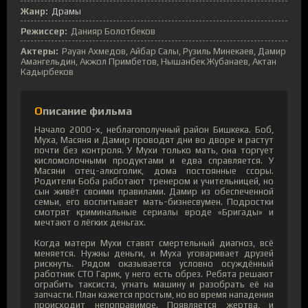
Жанр:
Драмы
Режиссер:
Данияр Болотбеков
Актеры:
Рауан Ахмедов, Айбар Салы, Рузиль Минекаев, Дамир
Амангельдин, Акжол Примбетов, Нышанбек Жубанаев, Актан
Кадырбеков
Описание фильма
Начало 2000-х, неблагополучный район Бишкека. Боб,
Муха, Масяня и Дамир проводят дни во дворе и растут
почти без контроля. У Мухи только мать, она торгует
кисломолочными продуктами и едва справляется. У
Масяни отец-алкоголик, дома постоянные ссоры.
Родители Боба работают тренером и учительницей, но
сын живёт своими правилами. Дамир из обеспеченной
семьи, его воспитывает мать-бизнесвумен. Подростки
смотрят криминальные сериалы вроде «Бригады» и
мечтают о лёгких деньгах.
Когда матери Мухи ставят смертельный диагноз, всё
меняется. Нужны деньги, и Муха уговаривает друзей
рискнуть. Рядом оказывается условно осуждённый
работник СТО Гарик, у него есть обрез. Ребята решают
ограбить таксиста, угнать машину и разобрать её на
запчасти. План кажется простым, но во время нападения
происходит непоправимое. Появляется жертва, и