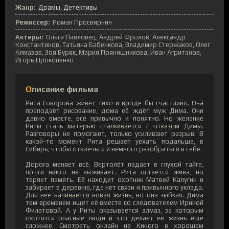
Жанр:
Драмы
Детективы
Режиссер:
Роман Просвирнин
Актеры:
Ольга Павловец, Андрей Фролов, Александр
Константинов, Татьяна Бабенкова, Владимир Стержаков, Олег
Алмазов, Зоя Буряк, Мария Прянишникова, Иван Агританов,
Игорь Прокопенко
Описание фильма
Рита Говорова живёт тихо и вроде бы счастливо. Она
преподаёт рисование, дома её ждёт муж Дима. Они
давно вместе, всё привычно и понятно. Но желание
Риты стать матерью сталкивается с отказом Димы.
Разговоры не помогают, только усиливают разрыв. В
какой-то момент Рита решает уехать подальше, в
Сибирь, чтобы отвлечься и немного разобраться в себе.
Дорога меняет всё. Вертолёт падает в глухой тайге,
почти никто не выживает. Рита остаётся жива, но
теряет память. Её находит охотник Матвей Калугин и
забирает в деревню, где нет связи и привычного уклада.
Для неё начинается новая жизнь, но она зыбкая. Дима
тем временем ищет её вместе со следователем Ириной
Филатовой. А у Риты оказывается алмаз, за которым
охотятся опасные люди и это делает её жизнь ещё
сложнее. Смотреть онлайн на Киного в хорошем