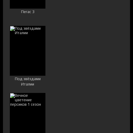
Пегас 3
Под звёздами
Италии