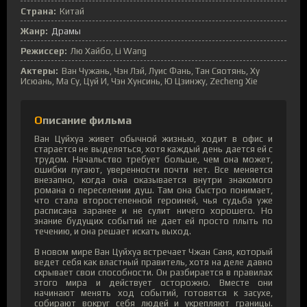
Страна:
Китай
Жанр:
Драмы
Режиссер:
Лю Хайбо, Li Wang
Актеры:
Ван Чужань, Чэн Лэй, Луис Фань, Тан Сяотянь, Ху
Исюань, Ма Су, Цуй И, Чэн Хунсинь, Ю Цзинжу, Zecheng Xie
Описание фильма
Ван Цуйхуа живет обычной жизнью, ходит в офис и
старается не выделяться, хотя каждый день дается ей с
трудом. Начальство требует больше, чем она может,
ошибки пугают, уверенности почти нет. Все меняется
внезапно, когда она оказывается внутри знакомого
романа о переселении душ. Там она быстро понимает,
что стала второстепенной героиней, чья судьба уже
расписана заранее и не сулит ничего хорошего. Но
знание будущих событий не дает ей просто плыть по
течению, и она решает искать выход.
В новом мире Ван Цуйхуа встречает Чжан Саня, который
ведет себя как властный правитель, хотя на деле давно
скрывает свои способности. Он разбирается в правилах
этого мира и действует осторожно. Вместе они
начинают менять ход событий, готовятся к засухе,
собирают вокруг себя людей и укрепляют границы.