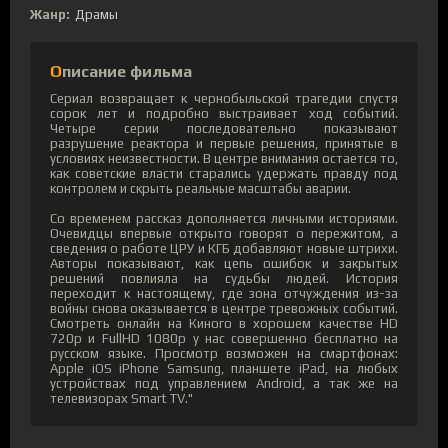
Жанр:
Драмы
Описание фильма
Сериал возвращает к чернобыльской трагедии спустя
сорок лет и подробно выстраивает ход событий.
Четыре серии последовательно показывают
разрушение реактора и первые решения, принятые в
условиях неизвестности. В центре внимания остается то,
как советские власти старались удержать правду под
контролем и скрыть реальные масштабы аварии.
Со временем рассказ дополняется личными историями.
Очевидцы впервые открыто говорят о пережитом, а
сведения о работе ЦРУ и КГБ добавляют новые штрихи.
Авторы показывают, как цепь ошибок и закрытых
решений повлияла на судьбы людей. История
переходит к настоящему, где зона отчуждения из-за
войны снова оказывается в центре тревожных событий.
Смотреть онлайн на Киного в хорошем качестве HD
720p и FullHD 1080p у нас совершенно бесплатно на
русском языке. Просмотр возможен на смартфонах:
Apple iOS iPhone Samsung, планшете iPad, на любых
устройствах под управлением Android, а так же на
телевизорах Smart TV."