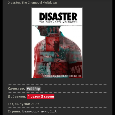
Disaster: The Chernobyl Meltdown
Качество:
WEBRip
Добавлен:
1 сезон 2 серия
Год выпуска:
2025
Страна:
Великобритания
,
США