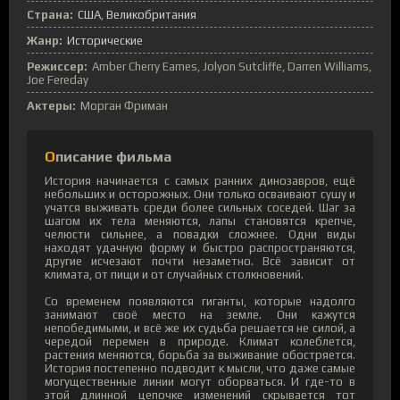
Страна:
США
,
Великобритания
Жанр:
Исторические
Режиссер:
Amber Cherry Eames, Jolyon Sutcliffe, Darren Williams,
Joe Fereday
Актеры:
Морган Фриман
Описание фильма
История начинается с самых ранних динозавров, ещё
небольших и осторожных. Они только осваивают сушу и
учатся выживать среди более сильных соседей. Шаг за
шагом их тела меняются, лапы становятся крепче,
челюсти сильнее, а повадки сложнее. Одни виды
находят удачную форму и быстро распространяются,
другие исчезают почти незаметно. Всё зависит от
климата, от пищи и от случайных столкновений.
Со временем появляются гиганты, которые надолго
занимают своё место на земле. Они кажутся
непобедимыми, и всё же их судьба решается не силой, а
чередой перемен в природе. Климат колеблется,
растения меняются, борьба за выживание обостряется.
История постепенно подводит к мысли, что даже самые
могущественные линии могут оборваться. И где-то в
этой длинной цепочке изменений скрывается тот