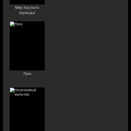
Мир Юрского
периода:
Возрождение
Лука