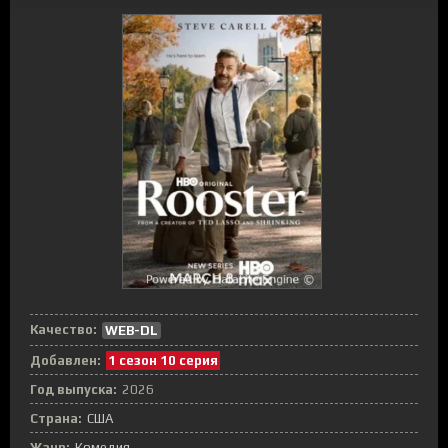
Качество:
WEB-DL
Добавлен:
1 сезон 10 серия
Год выпуска:
2026
Страна:
США
Жанр:
Комедия