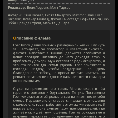
Режиссер:
Билл Лоуренс, Мэтт Тарсес
Актеры:
Стив Карелл, Скотт Макартур, Maximo Salas, Evan
Jachelski, Ксавьер Билавд, Джона Ньюстадт, София Мэйси, Сиси
Эбби, Бренда Стронг, Марита Де Лара
Описание фильма
Грег Руссо давно привык к размеренной жизни. Ему чуть
за шестьдесят, он профессор и известный писатель-
фантаст. Работает в тишине, держится особняком и
ценит порядок. Внезапно до него доходят слухи о
проблемах у дочери. Муж оставил её ради аспирантки, и
это становится для семьи ударом. Грег приезжает в
колледж Ладлоу, чтобы поддержать её. Дочь
благодарна за заботу, но просит не вмешиваться. Он
решает остаться ненадолго и начинает вести семинары
по своим книгам.
Студенты принимают его тепло. Многие видят в нём
героя его романов - брутального Петуха. Постепенно
Грег увлекается этой ролью и сам начинает вести себя
смелее. Параллельно он старается наладить отношения
с дочерью, которая работает в этом же университете. В
порыве злости она сжигает дом преподавателей, где
жил её муж, и даёт ему пощёчину. Грег не осуждает её и
искренне переживает. Со временем он понимает, что