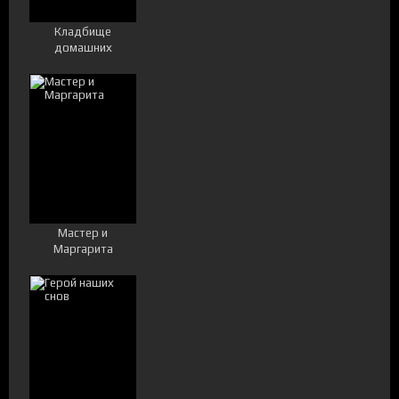
Кладбище
домашних
животных:
Кровные узы
Мастер и
Маргарита