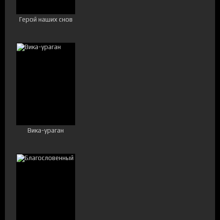
Герой наших снов
Вика-ураган