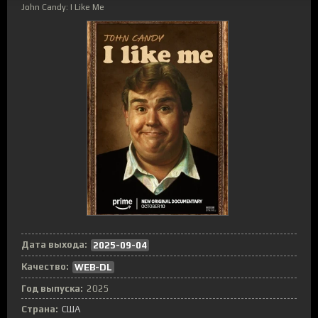
John Candy: I Like Me
Дата выхода:
2025-09-04
Качество:
WEB-DL
Год выпуска:
2025
Страна:
США