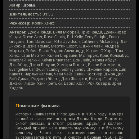
Жанр:
Драмы
Длительность:
01:53
Режиссер:
Колин Хэнкс
Актеры:
Джон Кэнди, Билл Мюррей, Крис Кэнди, Дженнифер
Кэнди, Steve Aker, Rose Candy, Pat Kelly, Terry Enright, Ennio
Gregoris, Tom Davidson, Rita Davidson, Catherine McCartney, Дэн
Эйкройд, Дэйв Томас, Мартин Шорт, Юджин Леви, Андреа
Мартин, Робин Дьюк, Эндрю Александр, Кэтрин О’Хара, Том
Хэнкс, Стив Мартин, Конан О’Брайен, Мэл Брукс, Крис Коламбус,
Маколей Калкин, Kelvin Pruenster, Дон Лейк, Карим Абдул-
Джаббар, Джон Белуши, Хамфри Богарт, Вэлри Бромфилд,
Evangeline Candy, Jim Candy, Sidney Candy, Джонни Карсон, Дик
Каветт, Чарльз Чаплин, Чеви Чейз, Кевин Костнер, Джон Дил,
Боб Дилан, Роджер Эберт, Джо Флаэрти, Виктор Гарбер,
Джеки Глисон, Уэйн Гретцки, Дэрил Холл, Рон Ховард, Эрни
Хадсон
Описание фильма
История начинается с прощания в 1994 году. Камера
спокойно фиксирует похороны Джона Кэнди. Рядом не
сияют звёзды, а стоят родные, друзья и коллеги.
Каждый пришёл не к известному комику, а к близкому
человеку. Через их воспоминания постепенно
выстраивается его путь. В юности, в бурные 1960-е, он