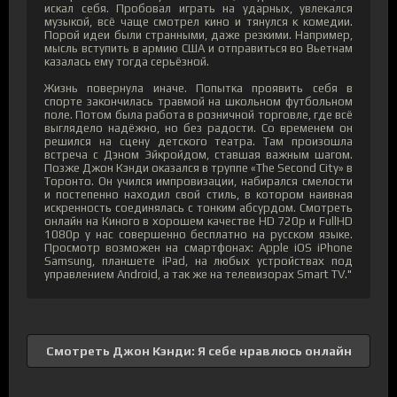
искал себя. Пробовал играть на ударных, увлекался
музыкой, всё чаще смотрел кино и тянулся к комедии.
Порой идеи были странными, даже резкими. Например,
мысль вступить в армию США и отправиться во Вьетнам
казалась ему тогда серьёзной.
Жизнь повернула иначе. Попытка проявить себя в
спорте закончилась травмой на школьном футбольном
поле. Потом была работа в розничной торговле, где всё
выглядело надёжно, но без радости. Со временем он
решился на сцену детского театра. Там произошла
встреча с Дэном Эйкройдом, ставшая важным шагом.
Позже Джон Кэнди оказался в труппе «The Second City» в
Торонто. Он учился импровизации, набирался смелости
и постепенно находил свой стиль, в котором наивная
искренность соединялась с тонким абсурдом. Смотреть
онлайн на Киного в хорошем качестве HD 720p и FullHD
1080p у нас совершенно бесплатно на русском языке.
Просмотр возможен на смартфонах: Apple iOS iPhone
Samsung, планшете iPad, на любых устройствах под
управлением Android, а так же на телевизорах Smart TV."
Смотреть Джон Кэнди: Я себе нравлюсь онлайн