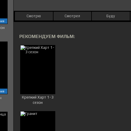
Смотрю
Смотрел
Буду
рия
зон
РЕКОМЕНДУЕМ ФИЛЬМ:
рия
Крепкий Харт 1-3
н
сезон