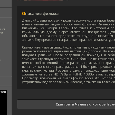
Описание фильма
Дмитрий давно привык к роли невозмутимого героя боеви
мачо с каменным лицом и короткими фразами. Именно за 
бизнесмен из Сибири Сергей. Его тянет к историям п
 из
криминальную драму. Через агента он предлагает Дм
ии
обычного. От такого предложения трудно отказаться, 
детали. Ему предстоит сыграть киллера, почти карикатурно
Съемки начинаются спокойно, с привычными сценами пере
ружье оказывается заряжено настоящей дробью. Во врем
получает ранение. После операции он приходит в себя
замечает странную перемену: лицо больше не слушается,
ы
вместо любых эмоций. Врачи разводят руками. Прекратит
не из тех, кого стоит расстраивать. И Дмитрию приходит
скрыть смех, который звучит в самые неподходящие мом
хорошем качестве HD 720p и FullHD 1080p у нас совер
Просмотр возможен на смартфонах: Apple iOS iPhone 
устройствах под управлением Android, а так же на телевиз
Смотреть Человек, который см