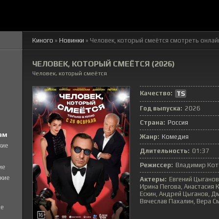
Киного
»
Новинки
» Человек, который смеётся смотреть онлай
ЧЕЛОВЕК, КОТОРЫЙ СМЕЁТСЯ (2026)
Человек, который смеётся
Качество:
TS
Год выпуска:
2026
Страна:
Россия
ам
Жанр:
Комедия
кие
Длительность:
01:37
Режиссер:
Владимир Кот
ие
кие
Актеры:
Евгений Цыганов
Ирина Пегова, Анастасия 
Ескин, Андрей Цыганов, Д
Вячеслав Пахалин, Вера С
е