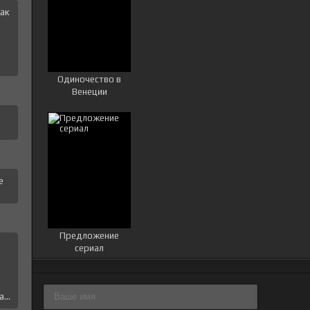
ак
и
Одиночество в
Венеции
е
Предложение
е
сериал
...