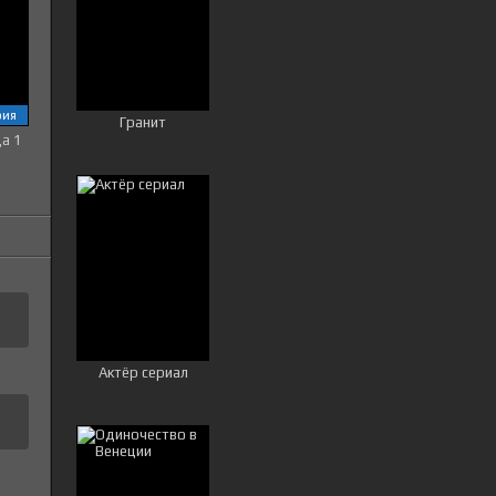
рия
Гранит
ца 1
Актёр сериал