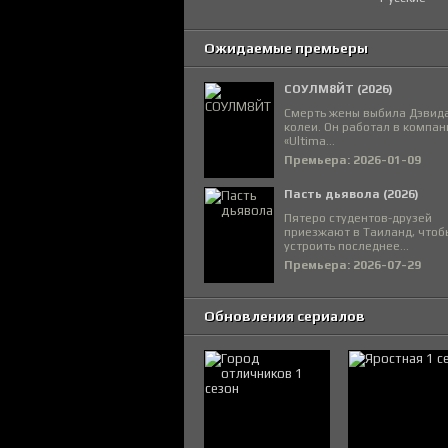
Ожидаемые премьеры
СОУЛМ8ЙТ (2026)
Смерть жены выбила Дэвида
колеи. Он работал в компан
«Ultima...
Премьера: 2026-01-09
Пасть дьявола (2026)
Пятеро студентов-друзей
приезжают в Таиланд, чтоб
устроить последнее...
Премьера: 2026-07-29
Обновления сериалов