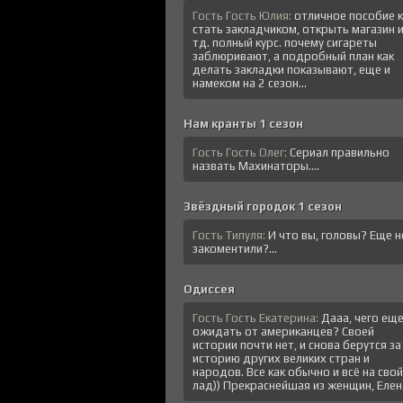
Гость Гость Юлия:
отличное пособие к
стать закладчиком, открыть магазин 
тд. полный курс. почему сигареты
заблюривают, а подробный план как
делать закладки показывают, еще и
намеком на 2 сезон...
Нам кранты 1 сезон
Гость Гость Олег:
Сериал правильно
назвать Махинаторы....
Звёздный городок 1 сезон
Гость Типуля:
И что вы, головы? Еще н
закоментили?...
Одиссея
Гость Гость Екатерина:
Дааа, чего ещ
ожидать от американцев? Своей
истории почти нет, и снова берутся за
историю других великих стран и
народов. Все как обычно и всё на свой
лад)) Прекраснейшая из женщин, Елена