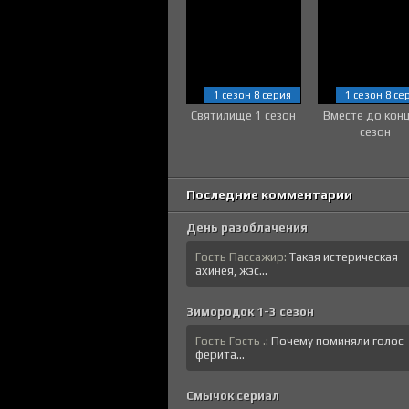
1 сезон 8 серия
1 сезон 8 се
Святилище 1 сезон
Вместе до кон
сезон
Последние комментарии
День разоблачения
Гость Пассажир:
Такая истерическая
ахинея, жэс...
Зимородок 1-3 сезон
Гость Гость .:
Почему поминяли голос
ферита...
Смычок сериал