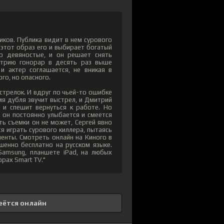
ков. Публика видит в нем сурового
этот образ его и выбирает богатый
ро девяностые, и он решает снять
итрию гонорар в десять раз выше
и актер соглашается, не вникая в
го, но опасного.
стрелок. И вдруг по чьей-то ошибке
я дубля звучит выстрел, и Дмитрий
 и спешит вернуться к работе. Но
 он постоянно улыбается и смеется
ь съемки он не может, Сергей явно
ся играть сурового киллера, пытаясь
енты. Смотреть онлайн на Киного в
шенно бесплатно на русском языке.
Samsung, планшете iPad, на любых
орах Smart TV."
еётся онлайн