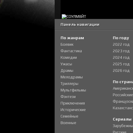
Панель навигации
По жанрам
По году
Боевик
2022 год
Фантастика
2023 год
Комедии
2024 год
Ужасы
2025 год
Драмы
2026 год
Мелодрамы
По стран
Триллеры
Американс
Мультфильмы
Российские
Фэнтези
Французск
Приключения
Казахстанс
Исторические
Семейные
Сериалы
Военные
Зарубежны
Русские