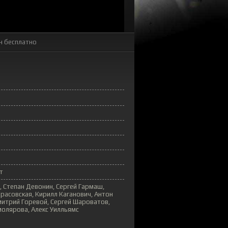
н бесплатно
т
, Степан Девонин, Сергей Гармаш,
Красовская, Кирилл Каганович, Антон
митрий Горевой, Сергей Шароватов,
молярова, Алекс Уилльямс