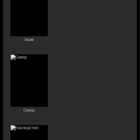
Зиам
Север