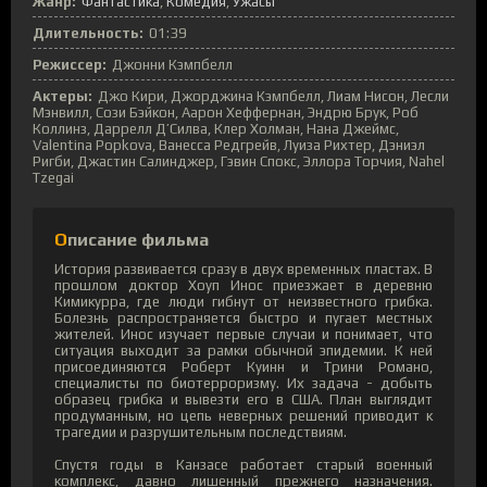
Жанр:
Фантастика
Комедия
Ужасы
Длительность:
01:39
Режиссер:
Джонни Кэмпбелл
Актеры:
Джо Кири, Джорджина Кэмпбелл, Лиам Нисон, Лесли
Мэнвилл, Сози Бэйкон, Аарон Хеффернан, Эндрю Брук, Роб
Коллинз, Даррелл Д’Силва, Клер Холман, Нана Джеймс,
Valentina Popkova, Ванесса Редгрейв, Луиза Рихтер, Дэниэл
Ригби, Джастин Салинджер, Гэвин Спокс, Эллора Торчия, Nahel
Tzegai
Описание фильма
История развивается сразу в двух временных пластах. В
прошлом доктор Хоуп Инос приезжает в деревню
Кимикурра, где люди гибнут от неизвестного грибка.
Болезнь распространяется быстро и пугает местных
жителей. Инос изучает первые случаи и понимает, что
ситуация выходит за рамки обычной эпидемии. К ней
присоединяются Роберт Куинн и Трини Романо,
специалисты по биотерроризму. Их задача - добыть
образец грибка и вывезти его в США. План выглядит
продуманным, но цепь неверных решений приводит к
трагедии и разрушительным последствиям.
Спустя годы в Канзасе работает старый военный
комплекс, давно лишенный прежнего назначения.