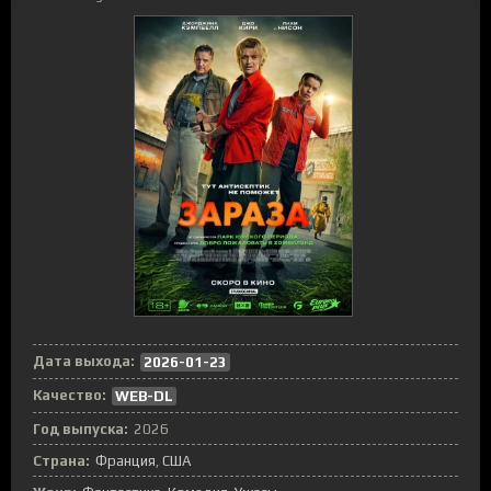
Дата выхода:
2026-01-23
Качество:
WEB-DL
Год выпуска:
2026
Страна:
Франция
,
США