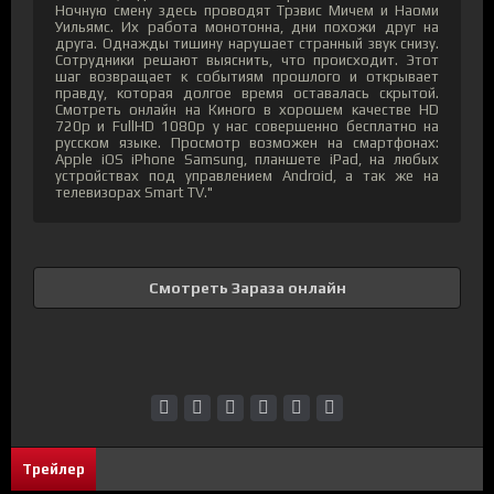
Ночную смену здесь проводят Трэвис Мичем и Наоми
Уильямс. Их работа монотонна, дни похожи друг на
друга. Однажды тишину нарушает странный звук снизу.
Сотрудники решают выяснить, что происходит. Этот
шаг возвращает к событиям прошлого и открывает
правду, которая долгое время оставалась скрытой.
Смотреть онлайн на Киного в хорошем качестве HD
720p и FullHD 1080p у нас совершенно бесплатно на
русском языке. Просмотр возможен на смартфонах:
Apple iOS iPhone Samsung, планшете iPad, на любых
устройствах под управлением Android, а так же на
телевизорах Smart TV."
Смотреть Зараза онлайн
Трейлер