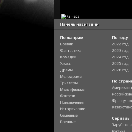
Панель навигации
По жанрам
По году
Боевик
2022 год
Фантастика
2023 год
Комедии
2024 год
Ужасы
2025 год
Драмы
2026 год
Мелодрамы
По стран
Триллеры
Американс
Мультфильмы
Российские
Фэнтези
Французск
Приключения
Казахстанс
Исторические
Семейные
Сериалы
Военные
Зарубежны
Русские