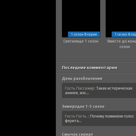
1 сезон 8 серия
1 сезон 8 се
Святилище 1 сезон
Вместе до кон
сезон
Последние комментарии
День разоблачения
Гость Пассажир:
Такая истерическая
ахинея, жэс...
Зимородок 1-3 сезон
Гость Гость .:
Почему поминяли голос
ферита...
Смычок сериал