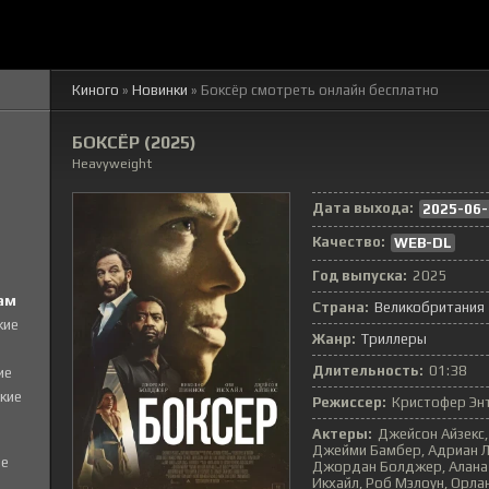
Киного
»
Новинки
» Боксёр смотреть онлайн бесплатно
БОКСЁР (2025)
Heavyweight
Дата выхода:
2025-06-
Качество:
WEB-DL
Год выпуска:
2025
ам
Страна:
Великобритания
кие
Жанр:
Триллеры
Длительность:
01:38
ие
кие
Режиссер:
Кристофер Эн
Актеры:
Джейсон Айзекс,
Джейми Бамбер, Адриан Лу
е
Джордан Болджер, Алана Б
Икхайл, Роб Мэлоун, Орла