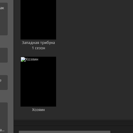
ак
и
Западная трибуна
1 сезон
е
е
Хозяин
...