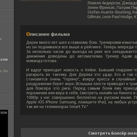
Ловелл Андерсон, Джордж Э
Эллен Френсис, Патрик Пи
Stefan Asante-Boateng, Кай
Gillman, Leon Paul Hodge, K
Описание фильма
ы
Дерек много лет шел к главному бою. Тренировки изматы
но он поднимался все выше в рейтинге. Теперь впереди 
За несколько часов до выхода на ринг все складывается
движения доведены до автоматизма. Тренер Адам де
ксом
команда готова.
И вдруг приходит новость о Кейне. Бывший спарринг-п
я. Он
раскрыть их тактику. Для Дерека это удар. Его и так 
становится очень "горячо", вокруг пресса и случайны
раздражение берет верх. Вспышка злости приводит к трав
для боксера это риск. Перед самым боем ему приход
поражения или вера в себя. Смотреть онлайн на Киного в
1080p у нас совершенно бесплатно на русском языке. 
Apple iOS iPhone Samsung, планшете iPad, на любых устр
так же на телевизорах Smart TV."
Смотреть Боксёр онл