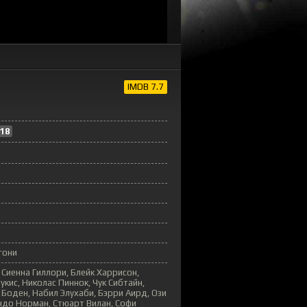
IMDB 7.7
18
тони
 Сиенна Гиллори, Блейк Харрисон,
кис, Николас Пиннок, Чук Сибтайн,
оден, Набил Элухаби, Бэрри Аирд, Ози
ндо Норман, Стюарт Вилан, Софи