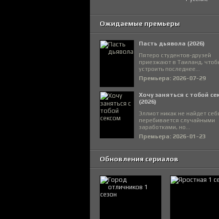
Ожидаемые премьеры
Пасть дьявола (2026)
Пятеро студентов-друзей
приезжают в Таиланд, чтоб
устроить последнее...
Премьера: 2026-07-29
Хочу заняться с тобой се
(2026)
Эллиот никак не найдет себ
перебивается случайными
заработками, но...
Премьера: 2026-01-23
Обновления сериалов