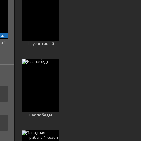
рия
ца 1
Неукротимый
Вес победы