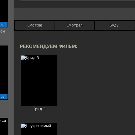
рия
Смотрю
Смотрел
Буду
зон
РЕКОМЕНДУЕМ ФИЛЬМ:
рия
н
Крид 3