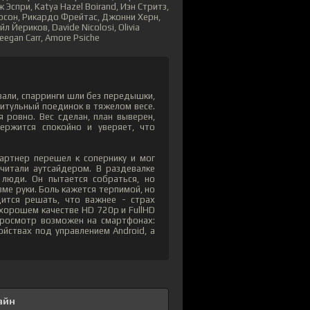
спри, Katya Hazel Boirand, Иэн Стритз,
рсон, Рикардо Фрейтас, Джонни Херн,
л Йериков, Davide Nicolosi, Olivia
eegan Carr, Amore Psiche
вали, спарринги шли без передышки,
титульный поединок в тяжелом весе.
 ровно. Вес сделан, план выверен,
ржится спокойно и уверяет, что
артнер перешел к сопернику и мог
считали аутсайдером. В раздевалке
е люди. Он пытается собраться, но
ме руки. Боль кажется терпимой, но
ится решать, что важнее - страх
 хорошем качестве HD 720p и FullHD
Просмотр возможен на смартфонах:
ойствах под управлением Android, а
айн