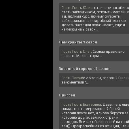
Гость Гость Юлия:
отличное пособие к
стать закладчиком, открыть магазин 
тд. полный курс. почему сигареты
заблюривают, а подробный план как
делать закладки показывают, еще и
намеком на 2 сезон...
Нам кранты 1 сезон
Гость Гость Олег:
Сериал правильно
назвать Махинаторы....
Звёздный городок 1 сезон
Гость Типуля:
И что вы, головы? Еще н
закоментили?...
Одиссея
Гость Гость Екатерина:
Дааа, чего ещ
ожидать от американцев? Своей
истории почти нет, и снова берутся за
историю других великих стран и
народов. Все как обычно и всё на свой
лад)) Прекраснейшая из женщин, Елена