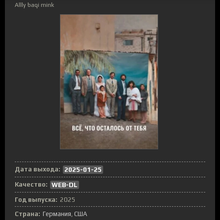
Allly baqi mink
Дата выхода:
2025-01-25
Качество:
WEB-DL
Год выпуска:
2025
Страна:
Германия
,
США