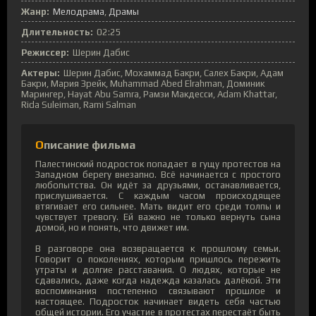
Жанр:
Мелодрама
Драмы
Длительность:
02:25
Режиссер:
Шерин Дабис
Актеры:
Шерин Дабис, Мохаммад Бакри, Салех Бакри, Адам
Бакри, Мария Зрейк, Muhammad Abed Elrahman, Доминик
Марингер, Hayat Abu Samra, Рамзи Макдесси, Adam Khattar,
Rida Suleiman, Rami Salman
Описание фильма
Палестинский подросток попадает в гущу протестов на
Западном берегу внезапно. Всё начинается с простого
любопытства. Он идёт за друзьями, останавливается,
прислушивается. С каждым часом происходящее
втягивает его сильнее. Мать видит его среди толпы и
чувствует тревогу. Ей важно не только вернуть сына
домой, но и понять, что движет им.
В разговоре она возвращается к прошлому семьи.
Говорит о поколениях, которым пришлось пережить
утраты и долгие расставания. О людях, которые не
сдавались, даже когда надежда казалась далёкой. Эти
воспоминания постепенно связывают прошлое и
настоящее. Подросток начинает видеть себя частью
общей истории. Его участие в протестах перестаёт быть