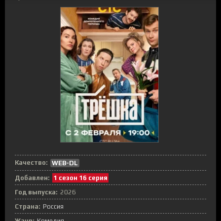
Качество:
WEB-DL
Добавлен:
1 сезон 16 серия
Год выпуска:
2026
Страна:
Россия
Жанр:
Комедия