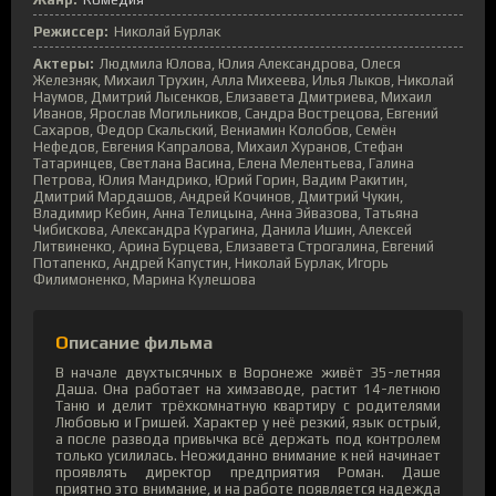
Режиссер:
Николай Бурлак
Актеры:
Людмила Юлова, Юлия Александрова, Олеся
Железняк, Михаил Трухин, Алла Михеева, Илья Лыков, Николай
Наумов, Дмитрий Лысенков, Елизавета Дмитриева, Михаил
Иванов, Ярослав Могильников, Сандра Вострецова, Евгений
Сахаров, Федор Скальский, Вениамин Колобов, Семён
Нефедов, Евгения Капралова, Михаил Хуранов, Стефан
Татаринцев, Светлана Васина, Елена Мелентьева, Галина
Петрова, Юлия Мандрико, Юрий Горин, Вадим Ракитин,
Дмитрий Мардашов, Андрей Кочинов, Дмитрий Чукин,
Владимир Кебин, Анна Телицына, Анна Эйвазова, Татьяна
Чибискова, Александра Курагина, Данила Ишин, Алексей
Литвиненко, Арина Бурцева, Елизавета Строгалина, Евгений
Потапенко, Андрей Капустин, Николай Бурлак, Игорь
Филимоненко, Марина Кулешова
Описание фильма
В начале двухтысячных в Воронеже живёт 35-летняя
Даша. Она работает на химзаводе, растит 14-летнюю
Таню и делит трёхкомнатную квартиру с родителями
Любовью и Гришей. Характер у неё резкий, язык острый,
а после развода привычка всё держать под контролем
только усилилась. Неожиданно внимание к ней начинает
проявлять директор предприятия Роман. Даше
приятно это внимание, и на работе появляется надежда