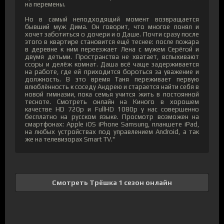
на перемены.
Но в самый неподходящий момент возвращается
бывший муж Дима. Он говорит, что многое понял и
хочет заботиться о дочери и о Даше. Почти сразу после
этого в квартире становится ещё теснее: после пожара
в деревне к ним переезжает Лена с мужем Серёгой и
двумя детьми. Пространства не хватает, вспыхивают
ссоры и делёж комнат. Даша всё чаще задерживается
на работе, где ей приходится бороться за уважение и
должность. В это время Таня переживает первую
влюблённость к соседу Андрею и старается найти себя в
новой гимназии, пока семья учится жить в постоянной
тесноте. Смотреть онлайн на Киного в хорошем
качестве HD 720p и FullHD 1080p у нас совершенно
бесплатно на русском языке. Просмотр возможен на
смартфонах: Apple iOS iPhone Samsung, планшете iPad,
на любых устройствах под управлением Android, а так
же на телевизорах Smart TV."
Смотреть Трёшка 1 сезон онлайн