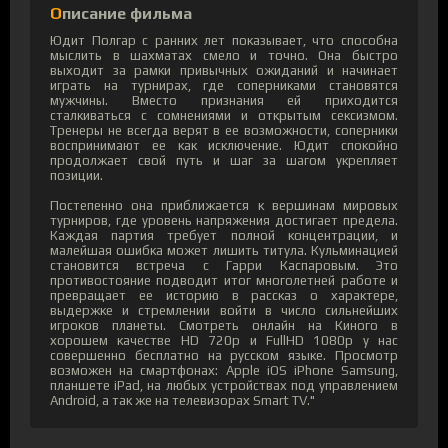
Описание фильма
Юдит Полгар с ранних лет показывает, что способна
мыслить в шахматах смело и точно. Она быстро
выходит за рамки привычных ожиданий и начинает
играть на турнирах, где соперниками становятся
мужчины. Вместо признания ей приходится
сталкиваться с сомнениями и открытым сексизмом.
Тренеры не всегда верят в ее возможности, соперники
воспринимают ее как исключение. Юдит спокойно
продолжает свой путь и шаг за шагом укрепляет
позиции.
Постепенно она приближается к вершинам мировых
турниров, где уровень напряжения достигает предела.
Каждая партия требует полной концентрации, и
малейшая ошибка может лишить титула. Кульминацией
становится встреча с Гарри Каспаровым. Это
противостояние подводит итог многолетней работе и
превращает ее историю в рассказ о характере,
выдержке и стремлении войти в число сильнейших
игроков планеты. Смотреть онлайн на Киного в
хорошем качестве HD 720p и FullHD 1080p у нас
совершенно бесплатно на русском языке. Просмотр
возможен на смартфонах: Apple iOS iPhone Samsung,
планшете iPad, на любых устройствах под управлением
Android, а так же на телевизорах Smart TV."