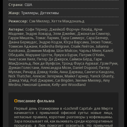
Страна:
США
Жанр:
Триллеры
Детективы
Режиссер:
Сэм Миллер, Хетти Макдональд
Актеры:
Софи Тёрнер, Джейкоб Форчун-Ллойд, Арчи
Мадекве, Эндрю Ховард, Элли Джеймс, Джонатан Слингер,
Гарри Мишель, Томас Ларкин, Тара Саммерс, Сара Белчер,
Диана Бермудес, Эндрю Кодзи, Юсра Варсама, Элоиз Томас,
Томисин Аджани, Kadiesha Belgrave, Спайк Лейтон, Julianna
Kurokawa, Доминик Мафэм, Шон Мэйсон, Чарльз Мнен, Калеб
Обедайя, Маруане Цотти, Лукуэса Бурак, Патрик О’Кейн,
Анастасия Хилл, Питер Де Джерси, Саймон Бёрд, Гари
МакДональд, Люк де Вулфсон, Тронд Фауса Аурвааг, Грэм Руни,
Дункан Голестани, Александра Моэн, Daniel Osgood, Питер
Муллан, Ричард Дэвид-Кейн, Анна Дарваш, Сангита Кандола,
Nick Thatcher, Алексис Зегерман, Майкл Гарнер, Yanick Ghanty,
Дэвид Уэйд, Роб Джарвис, Cai Brigden, Эвелин Миллер, Ainy
Medina, Николай Цанков, Kelly-ann Woodland
Описание фильма
Первый день стажировки в «Lochmill Capital» для Миртл
начинается с привычной офисной суеты: новые лица,
негласные правила, короткие разговоры у кофемашины.
Зара показывает ей, как выживать среди корпоративных
процедур, а Люк помогает освоиться. Но привычный