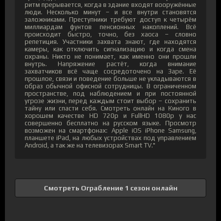
ритм прерывается, когда в здание входят вооружённые
люди. Несколько минут – и все внутри становятся
заложниками. Преступники требуют доступ к четырём
миллиардам фунтов пенсионных накоплений. Всё
происходит быстро, точно, без хаоса – словно
репетиция. Участники захвата знают, где находятся
камеры, как отключить сигнализацию и когда смена
охраны. Никто не понимает, как именно они прошли
внутрь. Напряжение растёт, когда внимание
захватчиков всё чаще сосредоточено на Заре. Её
прошлое, связи и поведение больше не укладываются в
образ обычной офисной сотрудницы. В ограниченном
пространстве, под наблюдением и при постоянной
угрозе жизни, перед каждым стоит выбор – сохранить
тайну или спасти себя. Смотреть онлайн на Киного в
хорошем качестве HD 720p и FullHD 1080p у нас
совершенно бесплатно на русском языке. Просмотр
возможен на смартфонах: Apple iOS iPhone Samsung,
планшете iPad, на любых устройствах под управлением
Android, а так же на телевизорах Smart TV."
Смотреть Ограбление 1 сезон онлайн