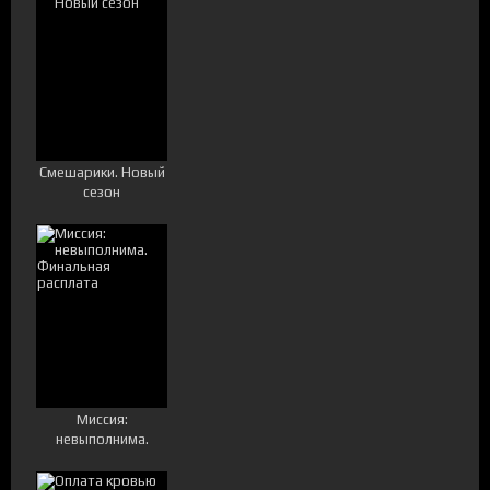
Смешарики. Новый
сезон
Миссия:
невыполнима.
Финальная
расплата