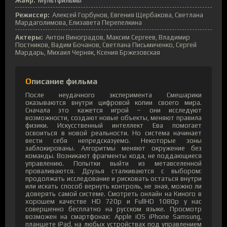
Жанр:
Мультфильмы
Режиссер:
Алексей Горбунов, Евгения Щербакова, Светлана
Мардаголимова, Елизавета Перепелкина
Актеры:
Антон Виноградов, Максим Сергеев, Владимир
Постников, Вадим Бочанов, Светлана Письмиченко, Сергей
Мардарь, Михаил Черняк, Ксения Бржезовская
Описание фильма
После неудачного эксперимента Смешарики
оказываются внутри цифровой копии своего мира.
Сначала это кажется игрой – они исследуют
возможности, создают новые объекты, меняют правила
физики. Искусственный интеллект Ева помогает
освоиться в новой реальности. Но система начинает
вести себя непредсказуемо. Некоторые зоны
заблокированы. Алгоритмы меняют окружение без
команды. Возникают фрагменты кода, не поддающиеся
управлению. Попытки выйти из метавселенной
проваливаются. Друзья сталкиваются с выбором:
продолжать исследование и рисковать остаться внутри
или искать способ вернуть контроль, не зная, можно ли
доверять самой системе. Смотреть онлайн на Киного в
хорошем качестве HD 720p и FullHD 1080p у нас
совершенно бесплатно на русском языке. Просмотр
возможен на смартфонах: Apple iOS iPhone Samsung,
планшете iPad, на любых устройствах под управлением