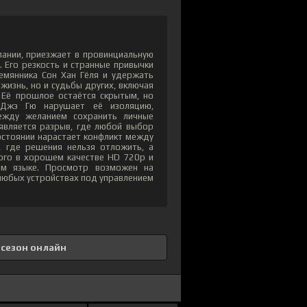
пании, приезжает в провинциальную
 Его резкость и странные привычки
емянника Сон Хан Гёля и удержать
жизнь, но и судьбы других, включая
 Её прошлое остаётся скрытым, но
 Джэ Гю нарушает её изоляцию,
ежду желанием сохранить личные
является разрыв, где любой выбор
остоянии нарастает конфликт между
, где решения нельзя отложить, а
ного в хорошем качестве HD 720p и
ом языке. Просмотр возможен на
а любых устройствах под управлением
 сезон онлайн