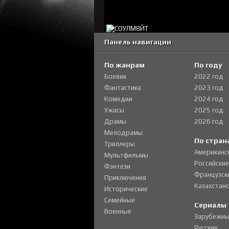
Панель навигации
По жанрам
По году
Боевик
2022 год
Фантастика
2023 год
Комедии
2024 год
Ужасы
2025 год
Драмы
2026 год
Мелодрамы
По стран
Триллеры
Американс
Мультфильмы
Российские
Фэнтези
Французск
Приключения
Казахстанс
Исторические
Семейные
Сериалы
Военные
Зарубежны
Русские