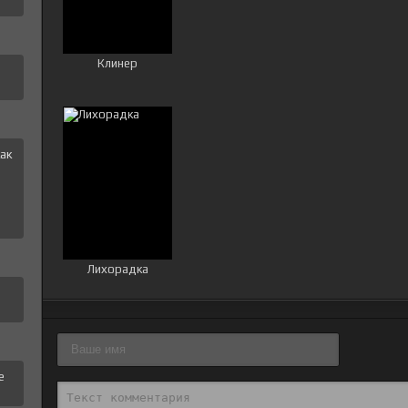
Клинер
ак
и
Лихорадка
е