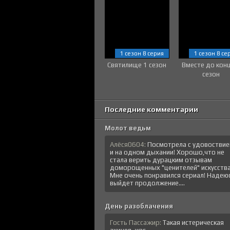
1 сезон 8 серия
1 сезон 8 се
Святилище 1 сезон
Вместе до кон
сезон
Последние комментарии
Молот ведьм
Алёся0604:
Посмотрела с удовостви
и на одном дыхании! Хорошо,что не
стала верить дурацким отзывам
доморощенных "ценителей" искусства
Мне очень понравился сериал! Надеюс
выйдет продолжение....
День разоблачения
Гость Пассажир:
Такая истерическая