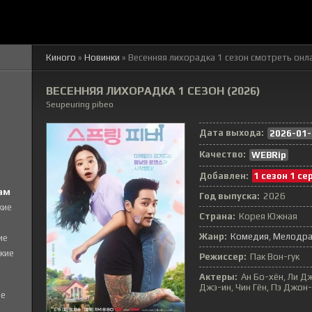
Киного
»
Новинки
» Весенняя лихорадка 1 сезон смотреть онл
ВЕСЕННЯЯ ЛИХОРАДКА 1 СЕЗОН (2026)
Seupeuring pibeo
Дата выхода:
2026-01-
Качество:
WEBRip
Добавлен:
1 сезон 1 се
ам
Год выпуска:
2026
кие
Страна:
Корея Южная
Жанр:
Комедия
Мелодр
ие
кие
Режиссер:
Пак Вон-гук
Актеры:
Ан Бо-хён, Ли Дж
Джэ-ин, Чин Гён, Пэ Джон-
е