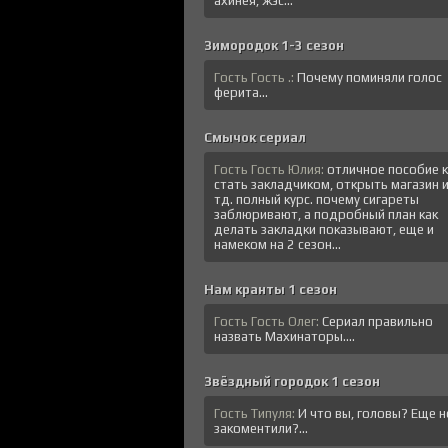
ахинея, жэс...
Зимородок 1-3 сезон
Гость Гость .:
Почему поминяли голос
ферита...
Смычок сериал
Гость Гость Юлия:
отличное пособие к
стать закладчиком, открыть магазин 
тд. полный курс. почему сигареты
заблюривают, а подробный план как
делать закладки показывают, еще и
намеком на 2 сезон...
Нам кранты 1 сезон
Гость Гость Олег:
Сериал правильно
назвать Махинаторы....
Звёздный городок 1 сезон
Гость Типуля:
И что вы, головы? Еще н
закоментили?...