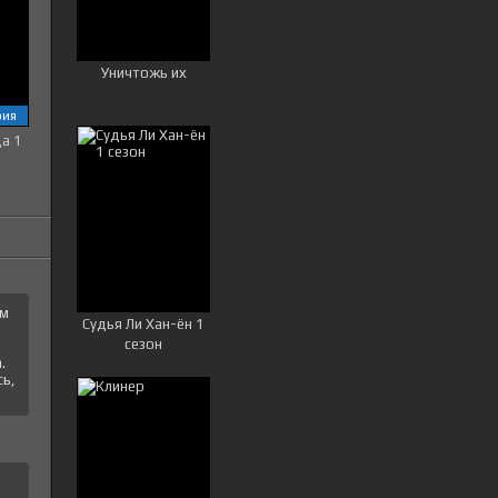
Уничтожь их
рия
ца 1
ем
Судья Ли Хан-ён 1
сезон
.
ь,