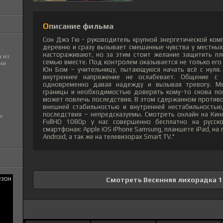
Описание фильма
Сон Джэ Гю - руководитель крупной энергетической ком
деревню и сразу вызывает смешанные чувства у местных.
настораживают, но за этим стоит желание защитить пл
 из
семью вместе. Под контролем оказывается не только его 
ии
Юн Бом – учительницу, пытающуюся начать всё с нуля.
внутреннее напряжение не ослабевает. Общение с
одновременно давая надежду и вызывая тревогу. М
границы и необходимостью доверять кому-то снова по
может повлечь последствия. В этом сдержанном против
внешней стабильностью и внутренней нестабильностью
последствия – непредсказуемы. Смотреть онлайн на Ки
ы
FullHD 1080p у нас совершенно бесплатно на русск
смартфонах: Apple iOS iPhone Samsung, планшете iPad, н
Android, а так же на телевизорах Smart TV."
Смотреть Весенняя лихорадка 1