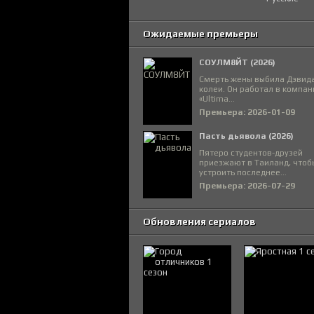
Ожидаемые премьеры
СОУЛМ8ЙТ (2026)
Смерть жены выбила Дэвида
колеи. Он работал в компан
«Ultima...
Премьера: 2026-01-09
Пасть дьявола (2026)
Пятеро студентов-друзей
приезжают в Таиланд, чтоб
устроить последнее...
Премьера: 2026-07-29
Обновления сериалов