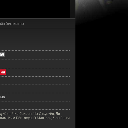
айн бесплатно
05
рия
ама
у-бин, Чха Со-вон, Чо Джун-ён, Ли
нам, Ким Бён-чхун, О Ман-сок, Чон Ён-ги