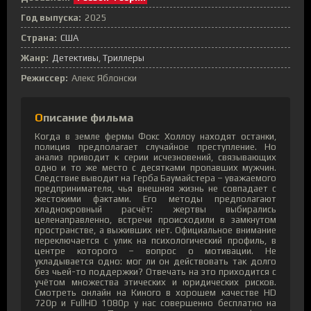
Год выпуска:
2025
Страна:
США
Жанр:
Детективы
Триллеры
Режиссер:
Алекс Яблонски
Описание фильма
Когда в земле фермы Фокс Холлоу находят останки,
полиция предполагает случайное преступление. Но
анализ приводит к серии исчезновений, связывающих
одно и то же место с десятками пропавших мужчин.
Следствие выводит на Герба Баумайстера – уважаемого
предпринимателя, чья внешняя жизнь не совпадает с
жестокими фактами. Его методы предполагают
хладнокровный расчёт: жертвы выбирались
целенаправленно, встречи происходили в замкнутом
пространстве, а выживших нет. Официальное внимание
переключается с улик на психологический профиль, в
центре которого – вопрос о мотивации. Не
укладывается одно: мог ли он действовать так долго
без чьей-то поддержки? Отвечать на это приходится с
учётом множества этических и юридических рисков.
Смотреть онлайн на Киного в хорошем качестве HD
720p и FullHD 1080p у нас совершенно бесплатно на