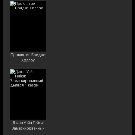
Проклятие Бридж-
Холлоу
Джон Уэйн Гейси:
Замаскированный
дьявол 1 сезон