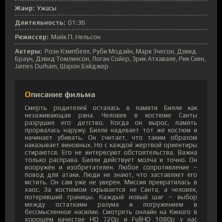
Жанр:
Ужасы
Длительность:
01:36
Режиссер:
Майк П. Нельсон
Актеры:
Роэн Кэмпбелл, Руби Модайн, Марк Эчесон, Дэвид
Браун, Дэвид Томлинсон, Логан Сойер, Эрик Атхавале, Рик Скин,
James Durham, Шэрон Бэйджер
Описание фильма
Смерть родителей осталась в памяти Билли как
незаживающая рана. Человек в костюме Санты
разрушил его детство. Когда он вырос, память
прорвалась наружу. Билли надевает тот же костюм и
начинает убивать. Он считает, что таким образом
наказывает виновных. Но с каждой жертвой ориентиры
стираются. Его не интересуют обстоятельства. Важна
только расправа. Билли действует молча и точно. Он
вооружён и изобретателен. Любое сопротивление –
повод для атаки. Люди не знают, что заставляет его
мстить. Он сам уже не уверен. Миссия превратилась в
хаос. За костюмом скрывается не Санта, а человек,
потерявший границы. Каждый новый шаг – выбор
между остатками разума и погружением в
бессмысленное насилие. Смотреть онлайн на Киного в
хорошем качестве HD 720p и FullHD 1080p у нас