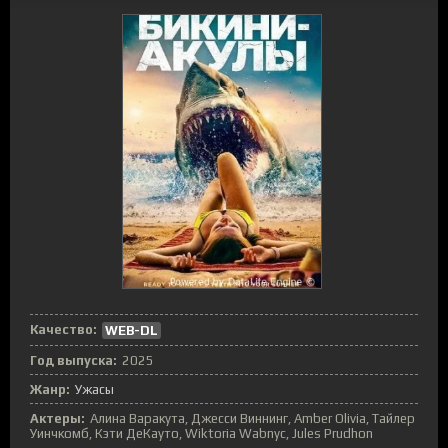
Качество:
WEB-DL
Год выпуска:
2025
Жанр:
Ужасы
Актеры:
Алина Варакута, Джесси Виннинг, Amber Olivia, Тайлер
Уинчкомб, Кэти ДеКауто, Wiktoria Wabnyc, Jules Prudhon