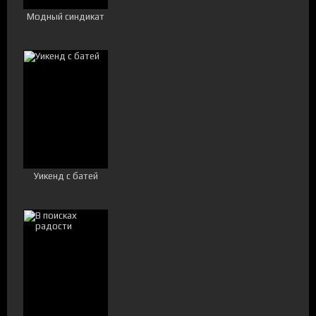
Модный синдикат
Уикенд с батей