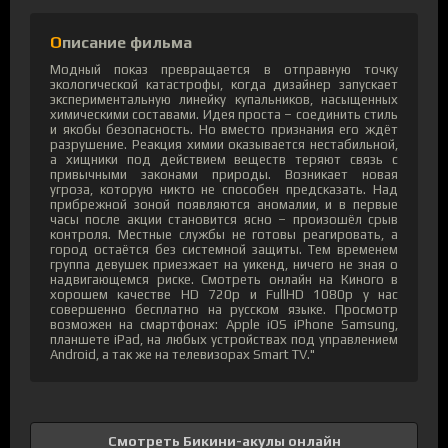
Описание фильма
Модный показ превращается в отправную точку
экологической катастрофы, когда дизайнер запускает
экспериментальную линейку купальников, насыщенных
химическими составами. Идея проста – соединить стиль
и якобы безопасность. Но вместо признания его ждёт
разрушение. Реакция химии оказывается нестабильной,
а хищники под действием веществ теряют связь с
привычными законами природы. Возникает новая
угроза, которую никто не способен предсказать. Над
прибрежной зоной появляются аномалии, и в первые
часы после акции становится ясно – произошёл срыв
контроля. Местные службы не готовы реагировать, а
город остаётся без системной защиты. Тем временем
группа девушек приезжает на уикенд, ничего не зная о
надвигающемся риске. Смотреть онлайн на Киного в
хорошем качестве HD 720p и FullHD 1080p у нас
совершенно бесплатно на русском языке. Просмотр
возможен на смартфонах: Apple iOS iPhone Samsung,
планшете iPad, на любых устройствах под управлением
Android, а так же на телевизорах Smart TV."
Смотреть Бикини-акулы онлайн