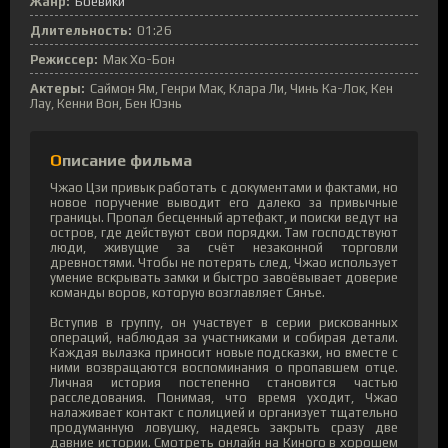
Жанр:
Боевики
Длительность:
01:26
Режиссер:
Мак Хо-Бон
Актеры:
Саймон Ям, Генри Мак, Клара Ли, Чинь Ка-Лок, Кен
Лау, Кенни Вон, Бен Юэнь
Описание фильма
Чжао Цзи привык работать с документами и фактами, но
новое поручение выводит его далеко за привычные
границы. Пропал бесценный артефакт, и поиски ведут на
остров, где действуют свои порядки. Там господствуют
люди, живущие за счёт незаконной торговли
древностями. Чтобы не потерять след, Чжао использует
умение вскрывать замки и быстро завоёвывает доверие
команды воров, которую возглавляет Сянъе.
Вступив в группу, он участвует в серии рискованных
операций, наблюдая за участниками и собирая детали.
Каждая вылазка приносит новые подсказки, но вместе с
ними возвращаются воспоминания о пропавшем отце.
Личная история постепенно становится частью
расследования. Понимая, что время уходит, Чжао
налаживает контакт с полицией и организует тщательно
продуманную ловушку, надеясь закрыть сразу две
давние истории. Смотреть онлайн на Киного в хорошем