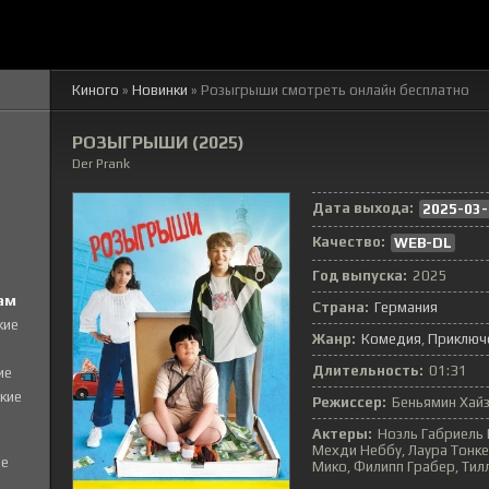
Киного
»
Новинки
» Розыгрыши смотреть онлайн бесплатно
РОЗЫГРЫШИ (2025)
Der Prank
Дата выхода:
2025-03-
Качество:
WEB-DL
Год выпуска:
2025
ам
Страна:
Германия
кие
Жанр:
Комедия
Приключ
Длительность:
01:31
ие
кие
Режиссер:
Беньямин Хай
Актеры:
Ноэль Габриель 
Мехди Неббу, Лаура Тонке,
е
Мико, Филипп Грабер, Тил