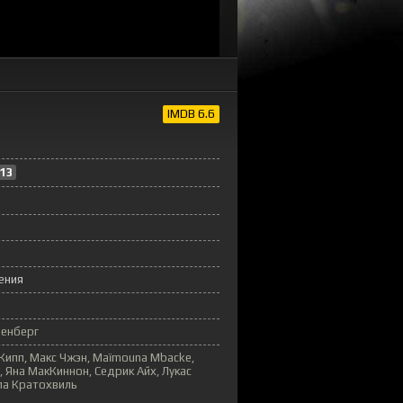
IMDB 6.6
13
ения
зенберг
Кипп, Макс Чжэн, Maïmouna Mbacke,
 Яна МакКиннон, Седрик Айх, Лукас
ла Кратохвиль