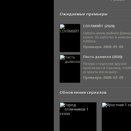
Ожидаемые премьеры
СОУЛМ8ЙТ (2026)
Смерть жены выбила Дэвида
колеи. Он работал в компан
«Ultima...
Премьера: 2026-01-09
Пасть дьявола (2026)
Пятеро студентов-друзей
приезжают в Таиланд, чтоб
устроить последнее...
Премьера: 2026-07-29
Обновления сериалов