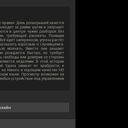
х правил. День розыгрышей кажется
ыходит за рамки шутки и запускает
ются в центре чужих разборок без
и, требующей расплаты. Полиция
Всё идёт наперекосяк, угроза растёт
рассказать взрослым о случившемся.
льзя молчать. Вместе они решают
ан рождается быстро, но требует
ть свободы или доверия со стороны
авляются неделями. В этой истории
й. Удача зависит от храбрости, и
н на Киного в хорошем качестве HD
сском языке. Просмотр возможен на
а любых устройствах под управлением
нлайн