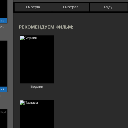
Смотрю
Смотрел
Буду
рия
РЕКОМЕНДУЕМ ФИЛЬМ:
зон
Берлин
рия
н