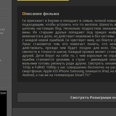
Описание фильма
Си приезжает в Берлин и попадает в семью, полной новы
подходящим, чтобы устроить что-то весёлое. Шалость в
цепочку настоящих бед. Несколько подростков оказыва
 из
вины. Их старшие друзья попадают под прицел мафи
ии
включается в дело, но действует неуклюже и без системы. 
с каждой новой ошибкой. Си чувствует вину, но боится 
Лукас становится тем, кто помогает понять, что не
действовать, прежде чем будет поздно для всех. Пл
смелости и точности шагов. Каждый промах может стои
друзей. Дети берут на себя то, с чем взрослые не спр
ошибки становятся уроками, а страх – движущей сило
ы
мальчики готовы рискнуть ради других. Смотреть онлай
720p и FullHD 1080p у нас совершенно бесплатно на ру
смартфонах: Apple iOS iPhone Samsung, планшете iPad, н
Android, а так же на телевизорах Smart TV."
Смотреть Розыгрыши о