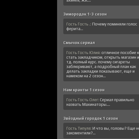
ахинея, жэс...
Зимородок 1-3 сезон
Гость Гость .:
Почему поминяли голос
ферита...
Смычок сериал
Гость Гость Юлия:
отличное пособие к
стать закладчиком, открыть магазин 
тд. полный курс. почему сигареты
заблюривают, а подробный план как
делать закладки показывают, еще и
намеком на 2 сезон...
Нам кранты 1 сезон
Гость Гость Олег:
Сериал правильно
назвать Махинаторы....
Звёздный городок 1 сезон
Гость Типуля:
И что вы, головы? Еще н
закоментили?...