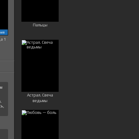
Пальцы
рия
ца 1
ем
Астрал. Свеча
ведьмы
.
ь,