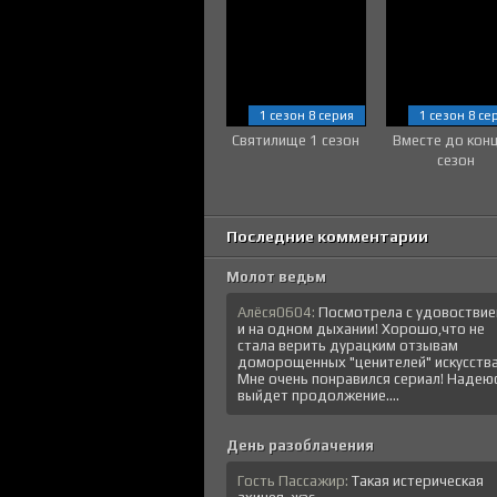
1 сезон 8 серия
1 сезон 8 се
Святилище 1 сезон
Вместе до кон
сезон
Последние комментарии
Молот ведьм
Алёся0604:
Посмотрела с удовостви
и на одном дыхании! Хорошо,что не
стала верить дурацким отзывам
доморощенных "ценителей" искусства
Мне очень понравился сериал! Надеюс
выйдет продолжение....
День разоблачения
Гость Пассажир:
Такая истерическая