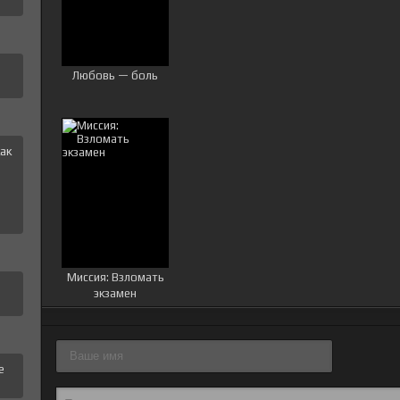
Любовь — боль
ак
и
Миссия: Взломать
экзамен
е