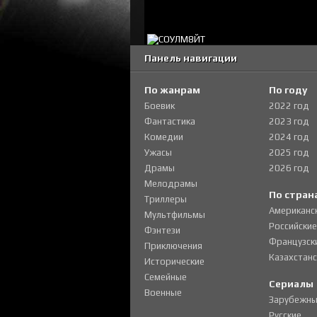
Панель навигации
По жанрам
По году
Боевик
2022 год
Фантастика
2023 год
Комедии
2024 год
Ужасы
2025 год
Драмы
2026 год
Мелодрамы
По стран
Триллеры
Американс
Мультфильмы
Российские
Фэнтези
Французск
Приключения
Казахстанс
Исторические
Семейные
Сериалы
Военные
Зарубежны
Русские