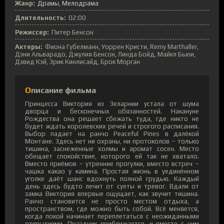
Жанр:
Драмы
Мелодрама
Длительность:
02:00
Режиссер:
Питер Бенсон
Актеры:
Фиона Губелманн, Уоррен Кристи, Remy Marthaller,
Дэни Альварадо, Джулия Бенсон, Линда Бойд, Майкл Бьюи,
Дэвид Кэй, Эрик Кинлисайд, Брок Морган
Описание фильма
Принцесса Виктория из Зеларнии устала от шума
дворца и бесконечных обязанностей. Накануне
Рождества она решает сбежать туда, где никто не
будет ждать королевских речей и строгого расписания.
Выбор падает на ранчо Peaceful Pines в далёкой
Монтане. Здесь нет ни охраны, ни протоколов – только
тишина, заснеженные холмы и аромат сосен. Место
обещает спокойствие, которого ей так не хватало.
Вместо приёмов – утренние прогулки, вместо встреч –
чашка какао у камина. Простая жизнь в уединённом
уголке даёт шанс вдохнуть полной грудью. Каждый
день здесь будто лечит от суеты и тревог. Вдали от
замка Виктория впервые ощущает, как звучит тишина.
Ранчо становится не просто местом отдыха, а
пространством, где можно быть собой. Всё меняется,
когда покой начинает переплетаться с неожиданными
открытиями. Праздник приближается, и вместе с ним