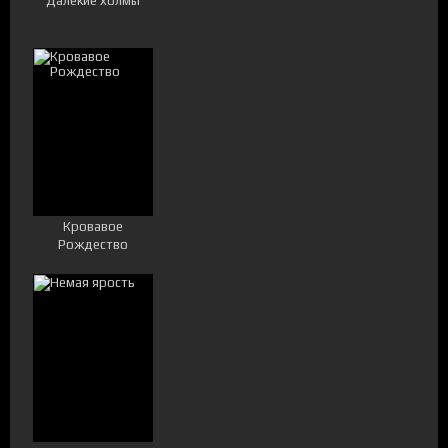
Далёкие холмы
Кровавое
Рождество