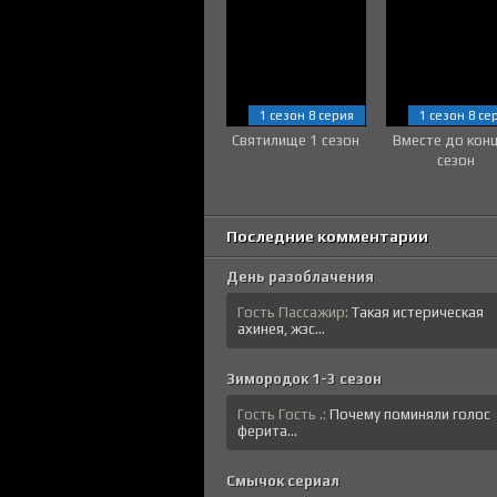
1 сезон 8 серия
1 сезон 8 се
Святилище 1 сезон
Вместе до кон
сезон
Последние комментарии
День разоблачения
Гость Пассажир:
Такая истерическая
ахинея, жэс...
Зимородок 1-3 сезон
Гость Гость .:
Почему поминяли голос
ферита...
Смычок сериал