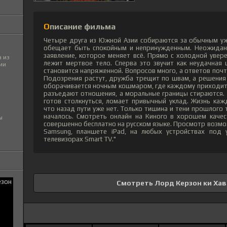
Описание фильма
Четыре друга из Южной Азии собираются за обычным уж
обещает быть спокойным и непринужденным. Неожиданн
заявление, которое меняет всё. Прямо с холодной увер
 из
лежит мертвое тело. Сперва это звучит как неудачная
ии
становится напряженной. Вопросов много, а ответов почти
Подозрения растут, дружба трещит по швам, а решения
оборачивается ночным кошмаром, где каждому приходитс
разъедают отношения, а моральные границы стираются. 
готов столкнуться, ломает привычный уклад. Жизнь ка
что назад пути уже нет. Только тишина и тени прошлого 
началось. Смотреть онлайн на Киного в хорошем качес
ы
совершенно бесплатно на русском языке. Просмотр возмож
Samsung, планшете iPad, на любых устройствах под у
телевизорах Smart TV."
Смотреть Лорд Керзон ки Хав