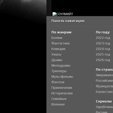
Панель навигации
По жанрам
По году
Боевик
2022 год
Фантастика
2023 год
Комедии
2024 год
Ужасы
2025 год
Драмы
2026 год
Мелодрамы
По стран
Триллеры
Американс
Мультфильмы
Российские
Фэнтези
Французск
Приключения
Казахстанс
Исторические
Семейные
Сериалы
Военные
Зарубежны
Русские