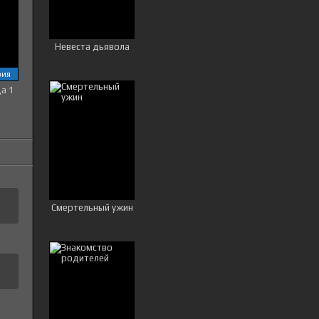
Невеста дьявола
рия
ца 1
Смертельный ужин