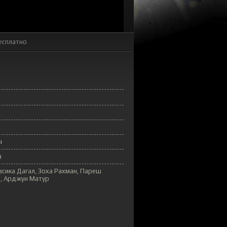
есплатно
ы
а
Расика Дагал, Зоха Рахман, Пареш
a, Арджун Матур