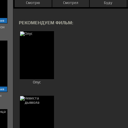
Смотрю
Смотрел
Буду
рия
РЕКОМЕНДУЕМ ФИЛЬМ:
зон
Опус
рия
н