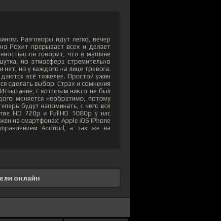
ином. Разговоры идут легко, вечер
о Рохит прерывает всех и делает
енностью он говорит, что в машине
 шутка, но атмосфера стремительно
 нет, но у каждого на лице тревога.
 даются всё тяжелее. Простой ужин
я сделать выбор. Страх и сомнения
Испытание, с которым никто не был
ждого меняется необратимо, потому
теперь будут напоминать, с чего всё
тве HD 720p и FullHD 1080p у нас
ен на смартфонах: Apple iOS iPhone
правлением Android, а так же на
ели онлайн