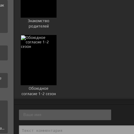
ак
и
Знакомство
родителей
е
Обоюдное
согласие 1-2 сезон
е
...