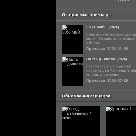
Ожидаемые премьеры
СОУЛМ8ЙТ (2026)
Смерть жены выбила Дэвида
колеи. Он работал в компан
«Ultima...
Премьера: 2026-01-09
Пасть дьявола (2026)
Пятеро студентов-друзей
приезжают в Таиланд, чтоб
устроить последнее...
Премьера: 2026-07-29
Обновления сериалов