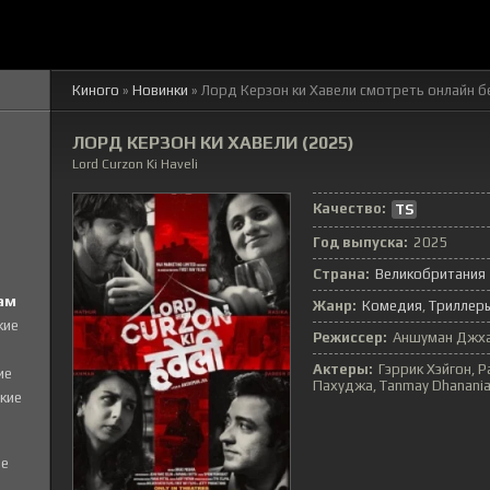
Киного
»
Новинки
» Лорд Керзон ки Хавели смотреть онлайн б
ЛОРД КЕРЗОН КИ ХАВЕЛИ (2025)
Lord Curzon Ki Haveli
Качество:
TS
Год выпуска:
2025
Страна:
Великобритания
ам
Жанр:
Комедия
Триллер
кие
Режиссер:
Аншуман Джх
Актеры:
Гэррик Хэйгон, 
ие
Пахуджа, Tanmay Dhanani
кие
е