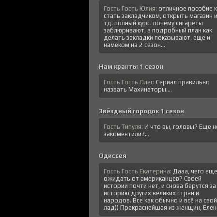
Гость Гость Юлия:
отличное пособие к
стать закладчиком, открыть магазин 
тд. полный курс. почему сигареты
заблюривают, а подробный план как
делать закладки показывают, еще и
намеком на 2 сезон...
Нам кранты 1 сезон
Гость Гость Олег:
Сериал правильно
назвать Махинаторы....
Звёздный городок 1 сезон
Гость Типуля:
И что вы, головы? Еще н
закоментили?...
Одиссея
Гость Гость Екатерина:
Дааа, чего ещ
ожидать от американцев? Своей
истории почти нет, и снова берутся за
историю других великих стран и
народов. Все как обычно и всё на свой
лад)) Прекраснейшая из женщин, Елена