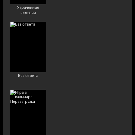
Утраченные
иллюзии
Без ответа