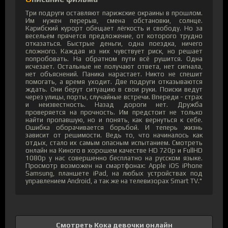
Три подруги оставляют парижские окраины в прошлом.
Им нужен перерыв, смена обстановки, солнце.
Карибский курорт обещает лёгкость и свободу. Но за
весельем прячется предложение, от которого трудно
отказаться. Быстрые деньги, одна поездка, ничего
сложного. Каждая из них чувствует риск, но решает
попробовать. На обратном пути всё рушится. Одна
исчезает. Остальные не получают ответа, нет сигнала,
нет объяснений. Паника нарастает. Никто не спешит
помогать, а время уходит. Две подруги отказываются
ждать. Они берут ситуацию в свои руки. Поиски ведут
через улицы, порты, случайные встречи. Впереди - страх
и неизвестность. Назад дороги нет. Дружба
проверяется на прочность. Им предстоит не только
найти пропавшую, но и понять, как вернуться к себе.
Ошибка оборачивается борьбой. И теперь жизнь
зависит от решимости. Ведь то, что начиналось как
отдых, стало их самым опасным испытанием. Смотреть
онлайн на Киного в хорошем качестве HD 720p и FullHD
1080p у нас совершенно бесплатно на русском языке.
Просмотр возможен на смартфонах: Apple iOS iPhone
Samsung, планшете iPad, на любых устройствах под
управлением Android, а так же на телевизорах Smart TV."
Смотреть Кока девочки онлайн