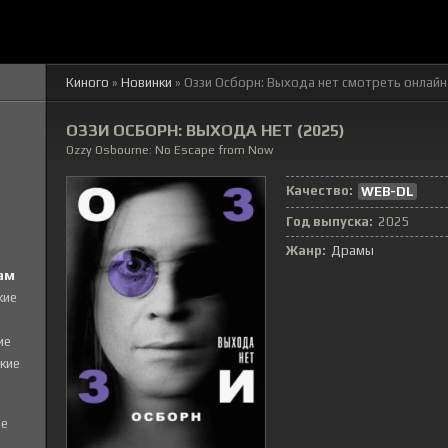
Киного
»
Новинки
» Оззи Осборн: Выхода нет смотреть онлайн
ОЗЗИ ОСБОРН: ВЫХОДА НЕТ (2025)
Ozzy Osbourne: No Escape from Now
Качество:
WEB-DL
Год выпуска:
2025
Жанр:
Драмы
ам
кие
ие
кие
е