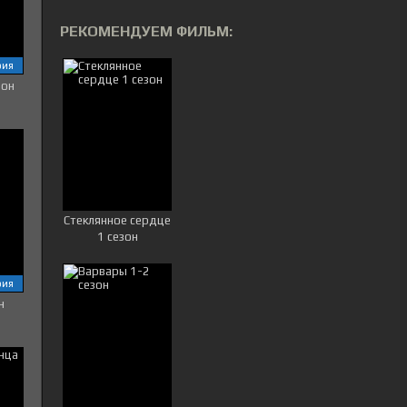
РЕКОМЕНДУЕМ ФИЛЬМ:
рия
зон
Стеклянное сердце
1 сезон
рия
н