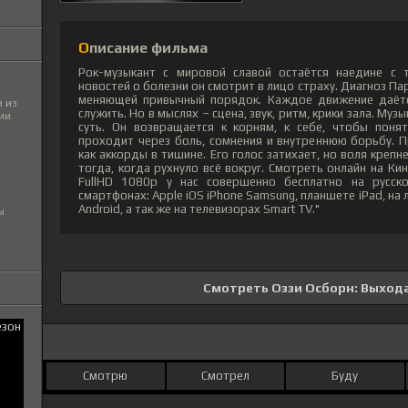
Описание фильма
Рок-музыкант с мировой славой остаётся наедине с 
новостей о болезни он смотрит в лицо страху. Диагноз Па
меняющей привычный порядок. Каждое движение даётся
 из
служить. Но в мыслях – сцена, звук, ритм, крики зала. Муз
ии
суть. Он возвращается к корням, к себе, чтобы понят
проходит через боль, сомнения и внутреннюю борьбу. 
как аккорды в тишине. Его голос затихает, но воля креп
тогда, когда рухнуло всё вокруг. Смотреть онлайн на К
FullHD 1080p у нас совершенно бесплатно на русск
смартфонах: Apple iOS iPhone Samsung, планшете iPad, н
Android, а так же на телевизорах Smart TV."
ы
Смотреть Оззи Осборн: Выхода
Смотрю
Смотрел
Буду