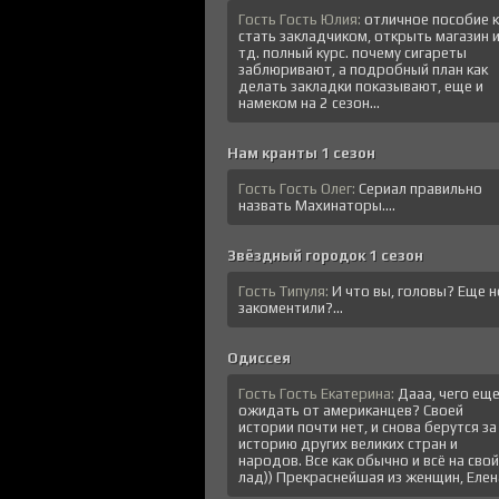
Гость Гость Юлия:
отличное пособие к
стать закладчиком, открыть магазин 
тд. полный курс. почему сигареты
заблюривают, а подробный план как
делать закладки показывают, еще и
намеком на 2 сезон...
Нам кранты 1 сезон
Гость Гость Олег:
Сериал правильно
назвать Махинаторы....
Звёздный городок 1 сезон
Гость Типуля:
И что вы, головы? Еще н
закоментили?...
Одиссея
Гость Гость Екатерина:
Дааа, чего ещ
ожидать от американцев? Своей
истории почти нет, и снова берутся за
историю других великих стран и
народов. Все как обычно и всё на свой
лад)) Прекраснейшая из женщин, Елена