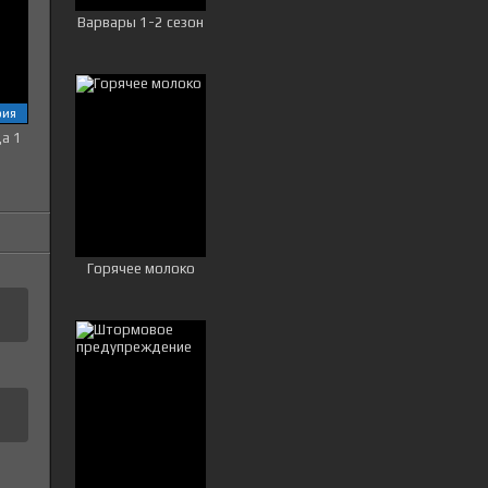
Варвары 1-2 сезон
рия
ца 1
Горячее молоко