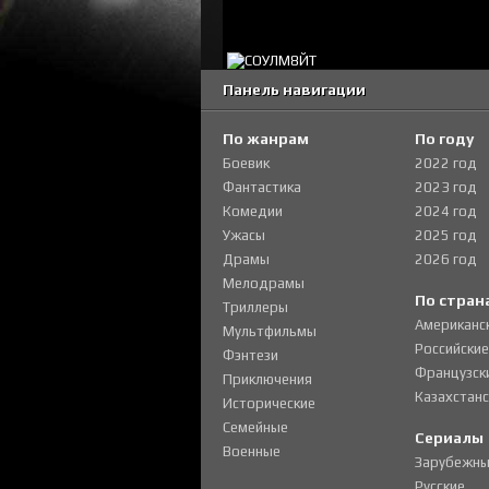
Панель навигации
По жанрам
По году
Боевик
2022 год
Фантастика
2023 год
Комедии
2024 год
Ужасы
2025 год
Драмы
2026 год
Мелодрамы
По стран
Триллеры
Американс
Мультфильмы
Российские
Фэнтези
Французск
Приключения
Казахстанс
Исторические
Семейные
Сериалы
Военные
Зарубежны
Русские