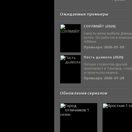
Ожидаемые премьеры
СОУЛМ8ЙТ (2026)
Смерть жены выбила Дэвида
колеи. Он работал в компан
«Ultima...
Премьера: 2026-01-09
Пасть дьявола (2026)
Пятеро студентов-друзей
приезжают в Таиланд, чтоб
устроить последнее...
Премьера: 2026-07-29
Обновления сериалов