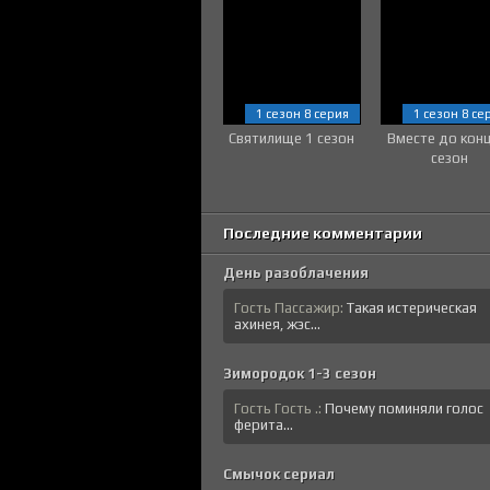
1 сезон 8 серия
1 сезон 8 се
Святилище 1 сезон
Вместе до кон
сезон
Последние комментарии
День разоблачения
Гость Пассажир:
Такая истерическая
ахинея, жэс...
Зимородок 1-3 сезон
Гость Гость .:
Почему поминяли голос
ферита...
Смычок сериал