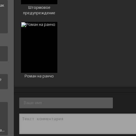
ак
Штормовое
и
предупреждение
Роман на ранчо
е
е
...