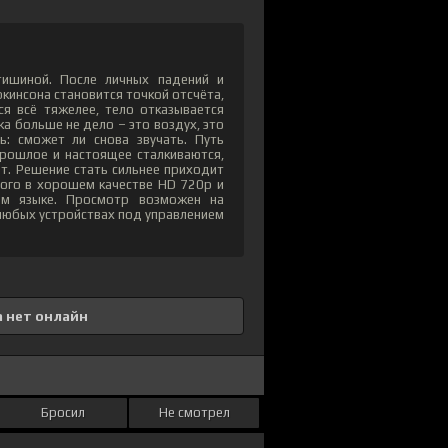
тишиной. После личных падений и
ркинсона становится точкой отсчёта,
 всё тяжелее, тело отказывается
ыка больше не дело – это воздух, это
ь: сможет ли снова звучать. Путь
Прошлое и настоящее сталкиваются,
нет. Решение стать сильнее приходит
иного в хорошем качестве HD 720p и
ом языке. Просмотр возможен на
а любых устройствах под управлением
 нет онлайн
Бросил
Не смотрел