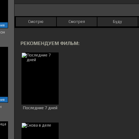
Смотрю
Смотрел
Буду
рия
зон
РЕКОМЕНДУЕМ ФИЛЬМ:
рия
н
Последние 7 дней