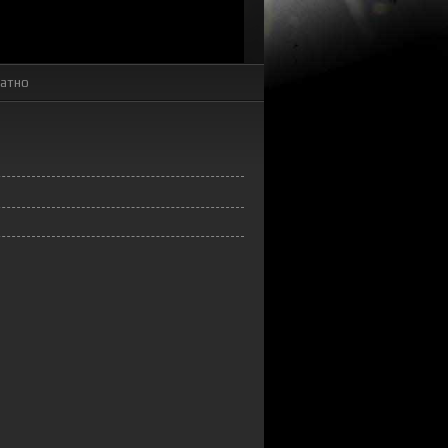
латно