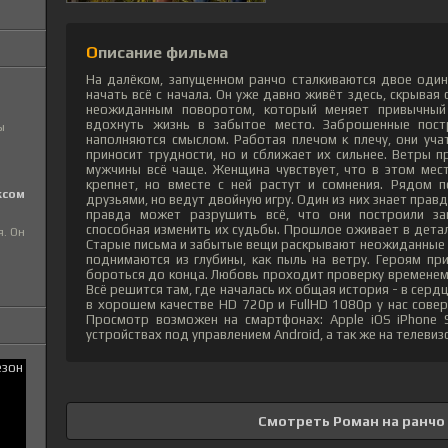
Описание фильма
На далёком, запущенном ранчо сталкиваются двое один
начать всё с начала. Он уже давно живёт здесь, скрывая
неожиданным поворотом, который меняет привычны
вдохнуть жизнь в забытое место. Заброшенные пост
ы
наполняются смыслом. Работая плечом к плечу, они уч
приносит трудности, но и сближает их сильнее. Ветры
мужчины всё чаще. Женщина чувствует, что в этом мес
крепнет, но вместе с ней растут и сомнения. Рядом 
ксом
друзьями, но ведут двойную игру. Один из них знает правд
правда может разрушить всё, что они построили за
способная изменить их судьбы. Прошлое оживает в детал
я. Он
Старые письма и забытые вещи раскрывают неожиданные ф
поднимаются из глубины, как пыль на ветру. Героям пр
бороться до конца. Любовь проходит проверку временем 
Всё решится там, где началась их общая история - в серд
в хорошем качестве HD 720p и FullHD 1080p у нас совер
Просмотр возможен на смартфонах: Apple iOS iPhone 
устройствах под управлением Android, а так же на телевиз
Смотреть Роман на ранчо