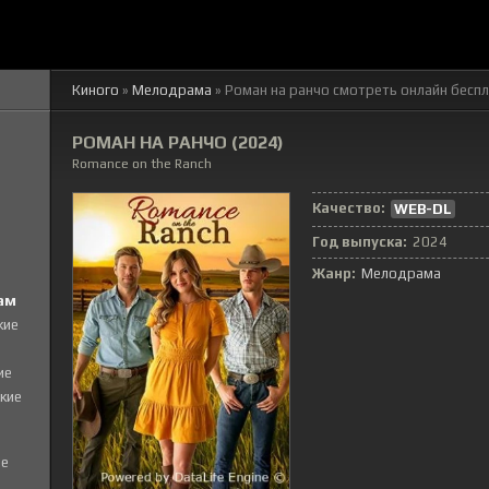
Киного
»
Мелодрама
» Роман на ранчо смотреть онлайн бесп
РОМАН НА РАНЧО (2024)
Romance on the Ranch
Качество:
WEB-DL
Год выпуска:
2024
Жанр:
Мелодрама
ам
кие
ие
кие
е