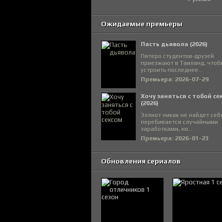
Ожидаемые премьеры
Пасть дьявола (2026)
Пятеро студентов-друзей
приезжают в Таиланд, чтоб
устроить последнее...
Премьера: 2026-07-29
Хочу заняться с тобой се
(2026)
Эллиот никак не найдет себ
перебивается случайными
заработками, но...
Премьера: 2026-01-23
Обновления сериалов