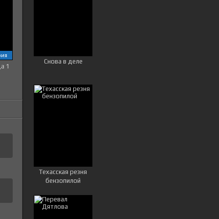
рия
Снова в деле
ца 1
Техасская резня
бензопилой