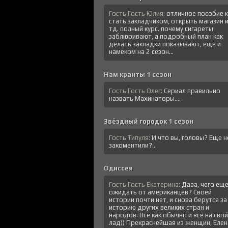
Гость Гость Юлия:
отличное пособие к
стать закладчиком, открыть магазин 
тд. полный курс. почему сигареты
заблюривают, а подробный план как
делать закладки показывают, еще и
намеком на 2 сезон...
Нам кранты 1 сезон
Гость Гость Олег:
Сериал правильно
назвать Махинаторы....
Звёздный городок 1 сезон
Гость Типуля:
И что вы, головы? Еще н
закоментили?...
Одиссея
Гость Гость Екатерина:
Дааа, чего ещ
ожидать от американцев? Своей
истории почти нет, и снова берутся за
историю других великих стран и
народов. Все как обычно и всё на свой
лад)) Прекраснейшая из женщин, Елена