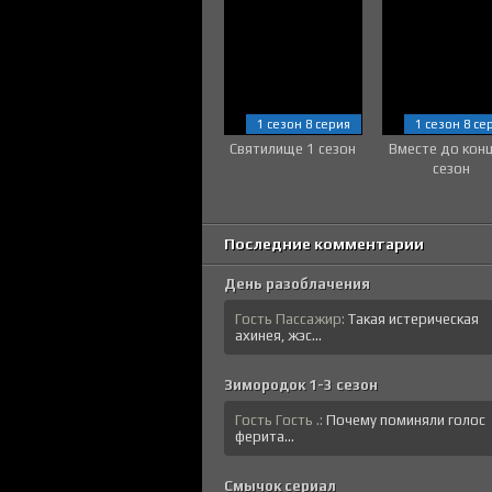
1 сезон 8 серия
1 сезон 8 се
Святилище 1 сезон
Вместе до кон
сезон
Последние комментарии
День разоблачения
Гость Пассажир:
Такая истерическая
ахинея, жэс...
Зимородок 1-3 сезон
Гость Гость .:
Почему поминяли голос
ферита...
Смычок сериал