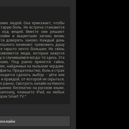
оких людей. Она приезжает, чтобы
 старую боль. Их встреча становится
й ход вещей. Вместе они решают
ройки и выцветшие загоны вновь
атся доверять заново. Каждый день
 прошлого начинают тревожить душу
те скрыто нечто большее. Их связь
появляются люди, которые кажутся
у о случившемся когда-то здесь. Эта
ново. Под ранчо прячется тайна,
ях, найденных на пыльном чердаке.
акты. Предательство, боль и страх
иходится сделать выбор - уйти или
и правдой, от которой не скрыться.
це ранчо. Смотреть онлайн на Киного
шенно бесплатно на русском языке.
Samsung, планшете iPad, на любых
орах Smart TV."
 онлайн