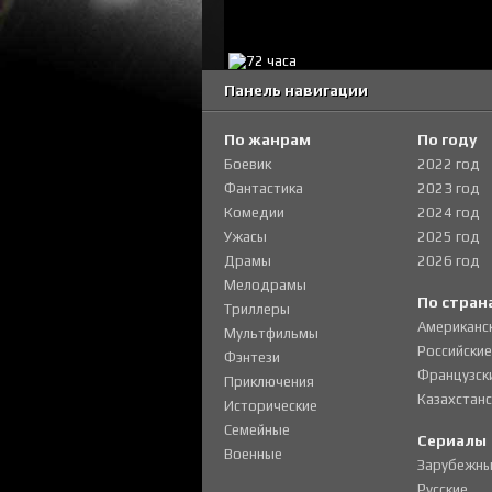
Панель навигации
По жанрам
По году
Боевик
2022 год
Фантастика
2023 год
Комедии
2024 год
Ужасы
2025 год
Драмы
2026 год
Мелодрамы
По стран
Триллеры
Американс
Мультфильмы
Российские
Фэнтези
Французск
Приключения
Казахстанс
Исторические
Семейные
Сериалы
Военные
Зарубежны
Русские