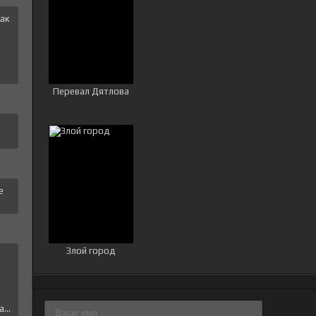
ак
и
Перевал Дятлова
е
Злой город
е
...